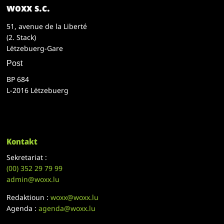
woxx s.c.
51, avenue de la Liberté
(2. Stack)
Lëtzebuerg-Gare
Post
BP 684
L-2016 Lëtzebuerg
Kontakt
Sekretariat :
(00)
352 29 79 99
admin@woxx.lu
Redaktioun :
woxx@woxx.lu
Agenda :
agenda@woxx.lu