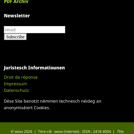
PDF Archiv
Newsletter
Juristesch Informatiounen
Droit de réponse
Impressum
Datenschutz
Dëse Site benotzt nëmmen technesch néideg an
anonymiséiert Cookies.
© woxx 2026 | Titre-clé : woxx (internet) - ISSN : 2418-4004 |
This