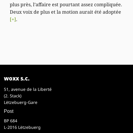
plus près, l’affaire est pourtant assez compliquée.
Deux voix de plus et la motion aurait été adoptée
[+]
.
woxx s.c.
51, avenue de la Liberté
(2. Stack)
Lëtzebuerg-Gare
Post
BP 684
L-2016 Lëtzebuerg