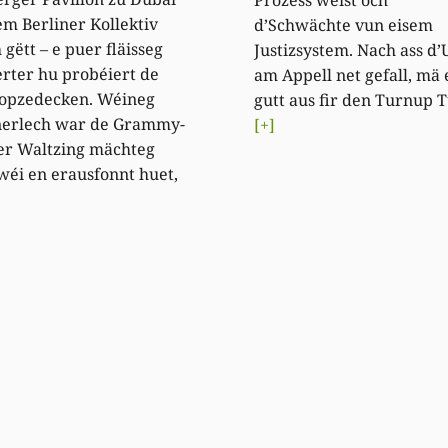
m Berliner Kollektiv
d’Schwächte vun eisem
gëtt – e puer fläisseg
Justizsystem. Nach ass d’
rter hu probéiert de
am Appell net gefall, mä 
 opzedecken. Wéineg
gutt aus fir den Turnup T
erlech war de Grammy-
[+]
r Waltzing mächteg
 wéi en erausfonnt huet,