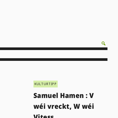
KULTURTIPP
Samuel Hamen : V
wéi vreckt, W wéi
Vitess