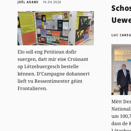
JOËL ADAMI
16.04.2026
Scho
Uewe
LUC CARE
Elo soll eng Petitioun dofir
suergen, datt mir eise Croissant
op Lëtzebuergesch bestelle
kënnen. D’Campagne dohannert
lieft vu Ressentimenter géint
Frontalieren.
Mëtt De
National
um 100,
dass de
Lëtzebue