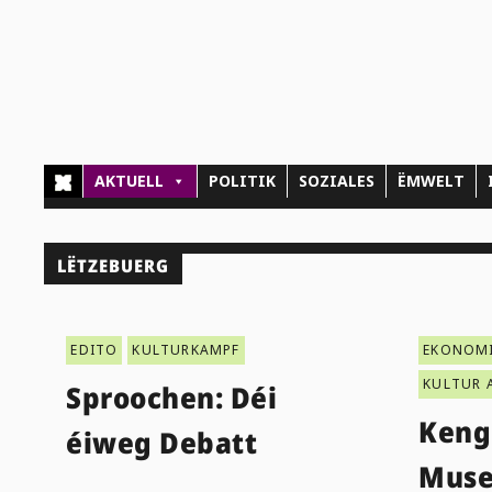
AKTUELL
POLITIK
SOZIALES
ËMWELT
LËTZEBUERG
EDITO
KULTURKAMPF
EKONOM
KULTUR 
Sproochen: Déi
Keng
éiweg Debatt
Muse