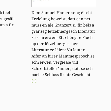
Urteel
Dem Samuel Hamen seng éischt
et gesäit
Erzielung beweist, datt een net
un a fir
muss en ale Granzert si, fir béis a
granzeg lëtzebuergesch Literatur
ze schreiwen. Et schéngt e Fluch
op der lëtzebuergescher
Literatur ze léien: Vu lauter
Äifer an hirer Mammesprooch ze
schreiwen, vergiesse vill
Schrëftsteller*innen, datt se och
nach e Schluss fir hir Geschicht
[+]