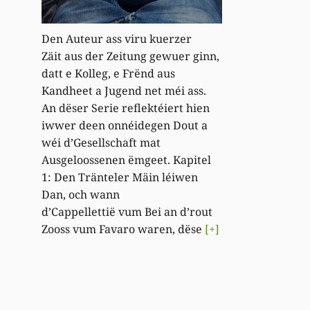
Den Auteur ass viru kuerzer
Zäit aus der Zeitung gewuer ginn,
datt e Kolleg, e Frënd aus
Kandheet a Jugend net méi ass.
An dëser Serie reflektéiert hien
iwwer deen onnéidegen Dout a
wéi d’Gesellschaft mat
Ausgeloossenen ëmgeet. Kapitel
1: Den Tränteler Mäin léiwen
Dan, och wann
d’Cappellettië vum Bei an d’rout
Zooss vum Favaro waren, dëse
[+]