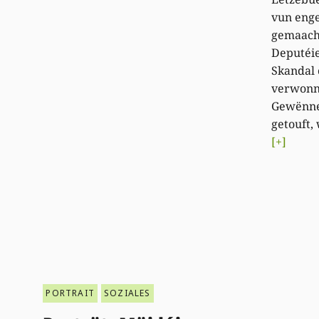
vun enge
gemaach 
Deputéie
Skandal
verwonn
Gewënne
getouft,
[+]
PORTRAIT
SOZIALES