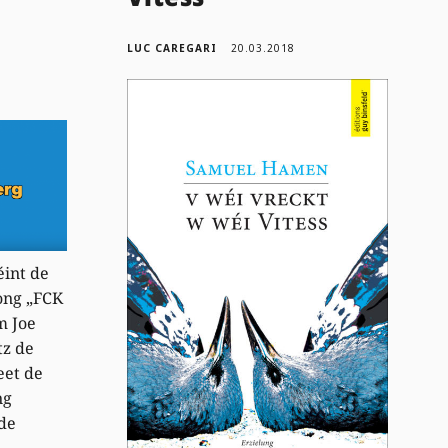
LUC CAREGARI
20.03.2018
éint de
ong „FCK
m Joe
tz de
eet de
ng
 de