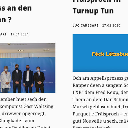
ss an den
Turnup Tun
n ?
LUC CAREGARI
27.02.2020
GARI
17.01.2021
Och am Appellsprozess g
Rapper deen a sengem S
LXB“ dem Fred Keup, de
zember huet sech den
Thein an dem Dan Schmi
komponist Gast Waltzing
Marsch geblosen huet, fr
7 driwwer opgereegt,
Parquet e Fräisproch – e
 Klangkader vum
gutt Nouvelle u sech, mä
rger Pavillon zu Dubai
Prozess weist och