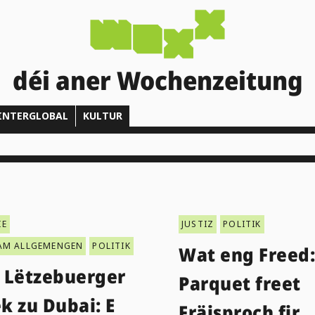
déi aner Wochenzeitung
INTERGLOBAL
KULTUR
IE
JUSTIZ
POLITIK
AM ALLGEMENGEN
POLITIK
Wat eng Freed:
 Lëtzebuerger
Parquet freet
k zu Dubai: E
Fräisproch fir