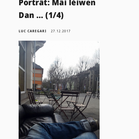
Porträt: Mäi léiwen
Dan … (1/4)
LUC CAREGARI
27.12.2017