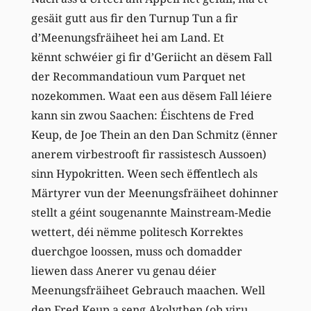
gesäit gutt aus fir den Turnup Tun a fir
d’Meenungsfräiheet hei am Land. Et
kënnt schwéier gi fir d’Geriicht an dësem Fall
der Recommandatioun vum Parquet net
nozekommen. Waat een aus dësem Fall léiere
kann
sin zwou Saachen: Éischtens de Fred
Keup, de
Joe
Thein an den Dan Schmitz (ënner
anerem virbestrooft fir rassistesch Aussoen)
sinn Hypokritten. Ween sech ëffentlech als
Märtyrer vun der Meenungsfräiheet dohinner
stellt a géint sougenannte Mainstream-Medie
wettert, déi nëmme politesch Korrektes
duerchgoe loossen, muss och domadder
liewen dass Anerer vu genau déier
Meenungsfräiheet Gebrauch maachen. Well
den
Fred Keup a seng Akolythen (ob viru