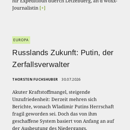
hir Expeditioun duerch Lëtzebuerg, an d'woxx-
Journalistin
[+]
EUROPA
Russlands Zukunft: Putin, der
Zerfallsverwalter
THORSTEN FUCHSHUBER
30.07.2026
Akuter Kraftstoffmangel, steigende
Unzufriedenheit: Derzeit mehren sich
Berichte, wonach Wladimir Putins Herrschaft
fragil geworden sei. Doch das von ihm
geschaffene System basiert von Anfang an auf
der Ausbeutung des Niedergangs.