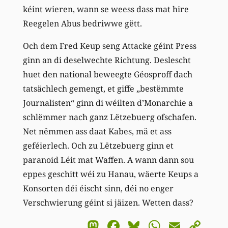
kéint wieren, wann se weess dass mat hire
Reegelen Abus bedriwwe gëtt.
Och dem Fred Keup seng Attacke géint Press
ginn an di deselwechte Richtung. Deslescht
huet den national beweegte Géosproff dach
tatsächlech gemengt, et giffe „bestëmmte
Journalisten“ ginn di wéilten d’Monarchie a
schlëmmer nach ganz Lëtzebuerg ofschafen.
Net nëmmen ass daat Kabes, mä et ass
geféierlech. Och zu Lëtzebuerg ginn et
paranoid Léit mat Waffen. A wann dann sou
eppes geschitt wéi zu Hanau, wäerte Keups a
Konsorten déi éischt sinn, déi no enger
Verschwierung géint si jäizen. Wetten dass?
Mastodon
Facebook
Bluesky
WhatsA
Email
Co