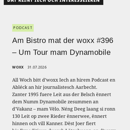
PODCAST
Am Bistro mat der woxx #396
– Um Tour mam Dynamobile
WOXX
31.07.2026
All Woch bitt d’woxx Iech an hirem Podcast en
Abléck an hir journalistesch Aarbecht.
Zanter 1995 fuere Leit aus der Belsch ënnert
dem Numm Dynamobile zesummen an
d'Vakanz – mam Vëlo. Néng Deeg laang si ronn
130 Leit op zwee Rieder ënnerwee, ënnert
hinnen och vill Kanner. Dëst Joer fiert