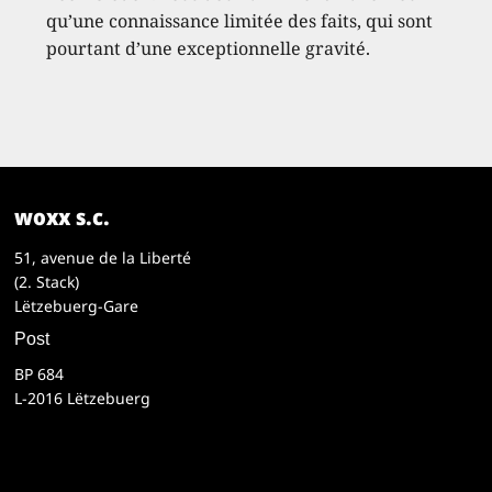
qu’une connaissance limitée des faits, qui sont
pourtant d’une exceptionnelle gravité.
woxx s.c.
51, avenue de la Liberté
(2. Stack)
Lëtzebuerg-Gare
Post
BP 684
L-2016 Lëtzebuerg