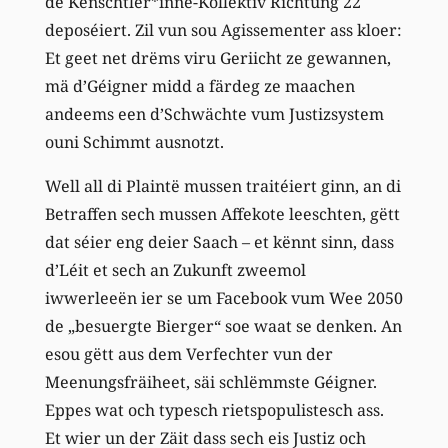
de Kënschtler*
inne
-Kollektiv Richtung 22
deposéiert. Zil vun sou Agissementer ass kloer:
Et geet net drëms viru Geriicht ze gewannen,
mä d’Géigner midd a färdeg ze maachen
andeems een d’Schwächte vum Justizsystem
ouni Schimmt ausnotzt.
Well all di Plaintë mussen traitéiert ginn, an di
Betraffen sech mussen Affekote leeschten, gëtt
dat séier eng deier Saach – et kënnt sinn, dass
d’Léit et sech an Zukunft zweemol
iwwerleeën ier se um Facebook vum Wee 2050
de „besuergte Bierger“ soe waat se denken. An
esou gëtt aus dem Verfechter vun der
Meenungsfräiheet, säi schlëmmste Géigner.
Eppes wat och typesch rietspopulistesch ass.
Et wier un der Zäit dass sech eis Justiz och