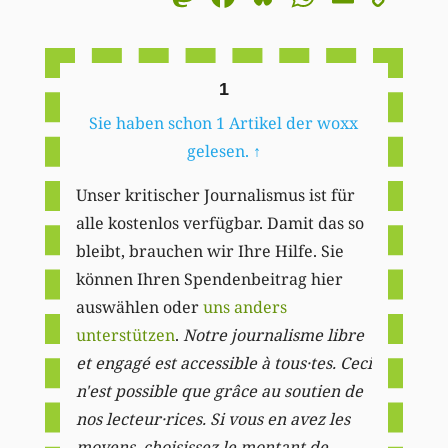
Li
1
Sie haben schon 1 Artikel der woxx
gelesen.
↑
Unser kritischer Journalismus ist für
alle kostenlos verfügbar. Damit das so
bleibt, brauchen wir Ihre Hilfe. Sie
können Ihren Spendenbeitrag hier
auswählen oder
uns anders
unterstützen
.
Notre journalisme libre
et engagé est accessible à tous·tes. Ceci
n'est possible que grâce au soutien de
nos lecteur·rices. Si vous en avez les
moyens, choisissez le montant de