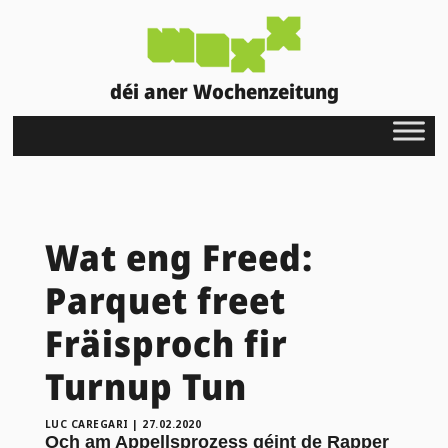
déi aner Wochenzeitung
Wat eng Freed:
Parquet freet
Fräisproch fir
Turnup Tun
LUC CAREGARI
|
27.02.2020
Och am Appellsprozess géint de Rapper