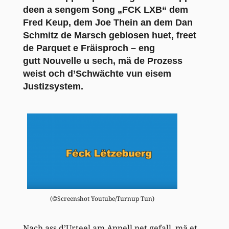
deen a sengem Song „
FCK LXB
“ dem
Fred Keup, dem
Joe
Thein an dem Dan
Schmitz de Marsch geblosen huet, freet
de Parquet e Fräisproch – eng
gutt Nouvelle u sech, mä de Prozess
weist och d’Schwächte vun eisem
Justizsystem.
(©Screenshot Youtube/Turnup Tun)
Nach ass d’Urteel am Appell net gefall, mä et