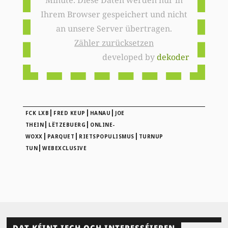
Ihrem Browser gespeichert und nicht
an unsere Server übertragen.
Zähler zurücksetzen
developed by
dekoder
|
|
|
FCK LXB
FRED KEUP
HANAU
JOE
|
|
THEIN
LËTZEBUERG
ONLINE-
|
|
|
WOXX
PARQUET
RIETSPOPULISMUS
TURNUP
|
TUN
WEBEXCLUSIVE
DAT KÉINT IECH OCH INTERESSÉIEREN