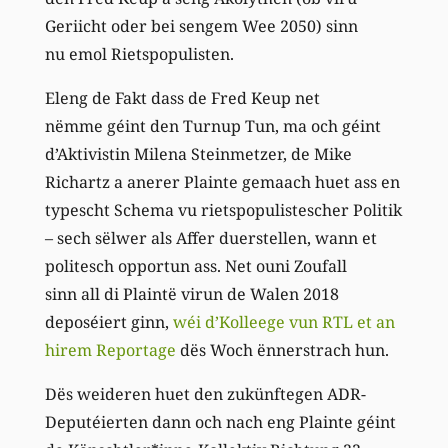
Geriicht oder bei sengem Wee 2050) sinn
nu emol Rietspopulisten.
Eleng de Fakt dass de Fred Keup net
nëmme géint den Turnup Tun, ma och géint
d’Aktivistin Milena Steinmetzer, de Mike
Richartz a anerer Plainte gemaach huet ass en
typescht Schema vu rietspopulistescher Politik
– sech sëlwer als Affer duerstellen, wann et
politesch opportun ass. Net ouni Zoufall
sinn all di Plaintë virun de Walen 2018
deposéiert ginn,
wéi d’Kolleege
vun
RTL et an
hirem Reportage
dës Woch ënnerstrach hun.
Dës weideren huet den zukünftegen ADR-
Deputéierten dann och nach eng Plainte géint