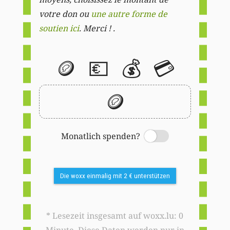
votre don ou
une autre forme de
soutien ici
. Merci ! .
🪙
💶
💰
💳
🪙
Monatlich spenden?
Switch
Die woxx einmalig mit 2 € unterstützen
* Lesezeit insgesamt auf woxx.lu: 0
Minute. Diese Daten werden nur in