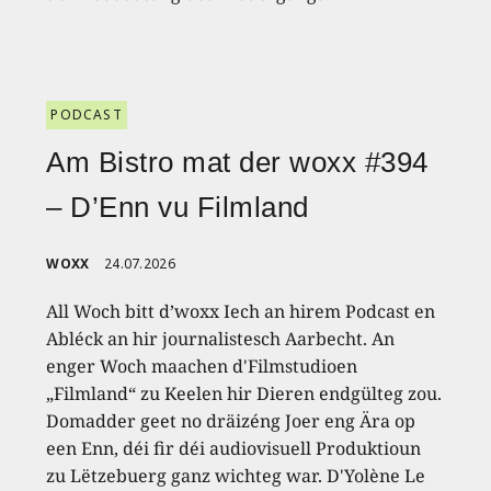
PODCAST
Am Bistro mat der woxx #394
– D’Enn vu Filmland
WOXX
24.07.2026
All Woch bitt d’woxx Iech an hirem Podcast en
Abléck an hir journalistesch Aarbecht. An
enger Woch maachen d'Filmstudioen
„Filmland“ zu Keelen hir Dieren endgülteg zou.
Domadder geet no dräizéng Joer eng Ära op
een Enn, déi fir déi audiovisuell Produktioun
zu Lëtzebuerg ganz wichteg war. D'Yolène Le