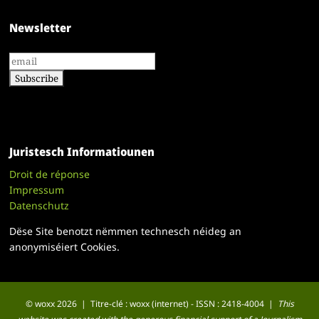
Newsletter
Juristesch Informatiounen
Droit de réponse
Impressum
Datenschutz
Dëse Site benotzt nëmmen technesch néideg an
anonymiséiert Cookies.
© woxx 2026 | Titre-clé : woxx (internet) - ISSN : 2418-4004 |
This