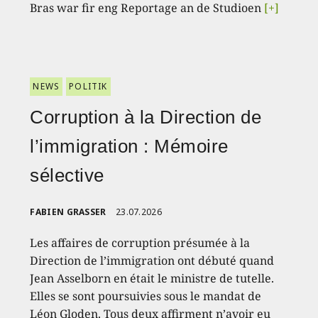
Bras war fir eng Reportage an de Studioen
[+]
NEWS
POLITIK
Corruption à la Direction de
l’immigration : Mémoire
sélective
FABIEN GRASSER
23.07.2026
Les affaires de corruption présumée à la
Direction de l’immigration ont débuté quand
Jean Asselborn en était le ministre de tutelle.
Elles se sont poursuivies sous le mandat de
Léon Gloden. Tous deux affirment n’avoir eu