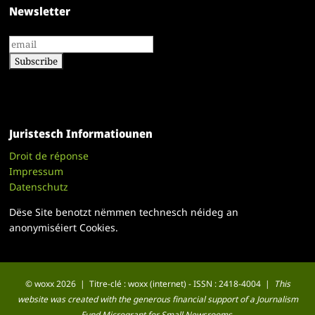
Newsletter
Juristesch Informatiounen
Droit de réponse
Impressum
Datenschutz
Dëse Site benotzt nëmmen technesch néideg an
anonymiséiert Cookies.
© woxx 2026 | Titre-clé : woxx (internet) - ISSN : 2418-4004 |
This
website was created with the generous financial support of a Journalism
Fund Microgrant for Small Newsrooms.