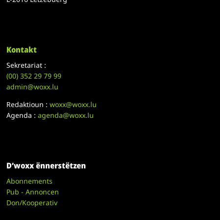
Kontakt
Sekretariat :
(00)
352 29 79 99
admin@woxx.lu
Redaktioun :
woxx@woxx.lu
Agenda :
agenda@woxx.lu
D’woxx ënnerstëtzen
Abonnements
Pub - Annoncen
Don/Kooperativ