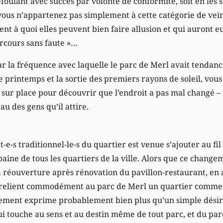
refoulant avec succès par volonté de conformité, soit en le
vous n’appartenez pas simplement à cette catégorie de vein
t à quoi elles peuvent bien faire allusion et qui auront e
cours sans faute »…
ar la fréquence avec laquelle le parc de Merl avait tendanc
 printemps et la sortie des premiers rayons de soleil, vous
 sur place pour découvrir que l’endroit a pas mal changé –
u des gens qu’il attire.
nt-e-s traditionnel-le-s du quartier est venue s’ajouter au f
aine de tous les quartiers de la ville. Alors que ce change
a réouverture après rénovation du pavillon-restaurant, en 
 relient commodément au parc de Merl un quartier comme 
ement exprime probablement bien plus qu’un simple dési
 touche au sens et au destin même de tout parc, et du par