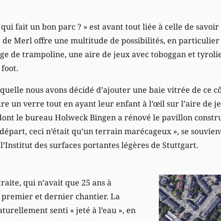
 qui fait un bon parc ? » est avant tout liée à celle de savoi
c de Merl offre une multitude de possibilités, en particulier
 de trampoline, une aire de jeux avec toboggan et tyroli
 foot.
laquelle nous avons décidé d’ajouter une baie vitrée de ce cô
e un verre tout en ayant leur enfant à l’œil sur l’aire de j
nt le bureau Holweck Bingen a rénové le pavillon constru
épart, ceci n’était qu’un terrain marécageux », se souvien
l’Institut des surfaces portantes légères de Stuttgart.
raite, qui n’avait que 25 ans à
n premier et dernier chantier. La
naturellement senti « jeté à l’eau », en