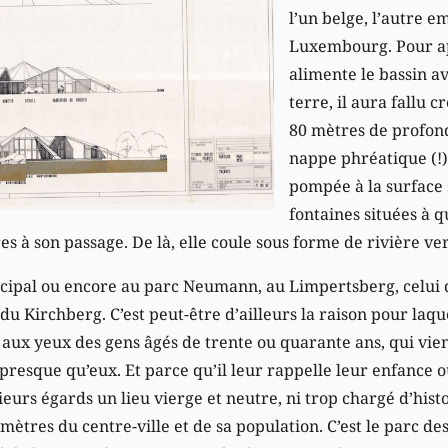
l’un belge, l’autre e
Luxembourg. Pour ap
alimente le bassin a
terre, il aura fallu c
80 mètres de profon
nappe phréatique (!)
pompée à la surface s
fontaines situées à q
es à son passage. De là, elle coule sous forme de rivière ver
ipal ou encore au parc Neumann, au Limpertsberg, celui d
u Kirchberg. C’est peut-être d’ailleurs la raison pour laque
 aux yeux des gens âgés de trente ou quarante ans, qui vie
presque qu’eux. Et parce qu’il leur rappelle leur enfance 
sieurs égards un lieu vierge et neutre, ni trop chargé d’hist
mètres du centre-ville et de sa population. C’est le parc des 