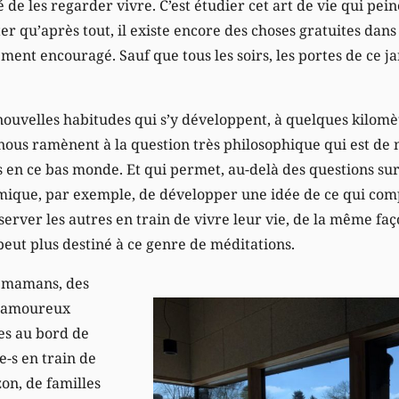
té de les regarder vivre. C’est étudier cet art de vie qui pe
 qu’après tout, il existe encore des choses gratuites dans 
ément encouragé. Sauf que tous les soirs, les portes de ce 
 nouvelles habitudes qui s’y développent, à quelques kilomèt
nous ramènent à la question très philosophique qui est d
 en ce bas monde. Et qui permet, au-delà des questions sur
mique, par exemple, de développer une idée de ce qui com
bserver les autres en train de vivre leur vie, de la même f
peut plus destiné à ce genre de méditations.
s mamans, des
s amoureux
es au bord de
e-s en train de
on, de familles