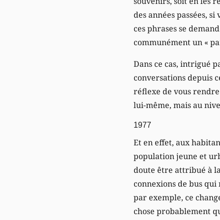
souvenirs, soit en les 
des années passées, si 
ces phrases se demanden
communément un « par
Dans ce cas, intrigué p
conversations depuis ce
réflexe de vous rendre
lui-même, mais au nivea
1977
Et en effet, aux habita
population jeune et urb
doute être attribué à l
connexions de bus qui
par exemple, ce chang
chose probablement qui