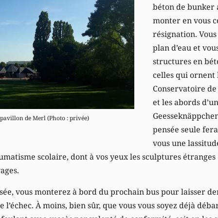
béton de bunker 
monter en vous 
résignation. Vous
plan d’eau et vous
structures en bé
celles qui ornent 
Conservatoire de
et les abords d’u
Geesseknäppchen 
avillon de Merl (Photo : privée)
pensée seule fera
vous une lassitud
umatisme scolaire, dont à vos yeux les sculptures étranges
vages.
usée, vous monterez à bord du prochain bus pour laisser de
e l’échec. À moins, bien sûr, que vous vous soyez déjà déb