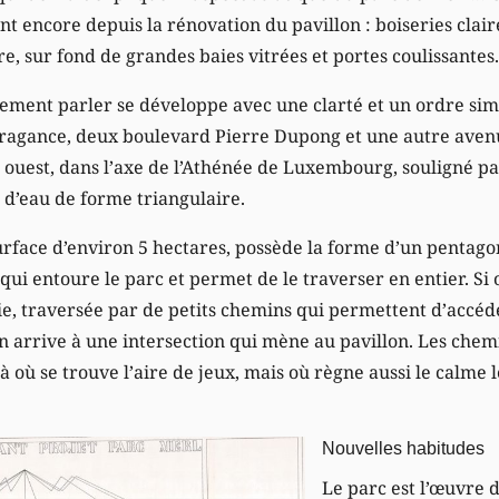
nt encore depuis la rénovation du pavillon : boiseries clai
e, sur fond de grandes baies vitrées et portes coulissantes.
ement parler se développe avec une clarté et un ordre simi
 Bragance, deux boulevard Pierre Dupong et une autre aven
é ouest, dans l’axe de l’Athénée de Luxembourg, souligné pa
 d’eau de forme triangulaire.
surface d’environ 5 hectares, possède la forme d’un pentago
ui entoure le parc et permet de le traverser en entier. Si 
ie, traversée par de petits chemins qui permettent d’accéde
n arrive à une intersection qui mène au pavillon. Les chemi
à où se trouve l’aire de jeux, mais où règne aussi le calme 
Nouvelles habitudes
Le parc est l’œuvre 