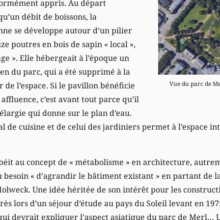
ormément appris. Au départ
qu’un débit de boissons, la
ne se développe autour d’un pilier
ze poutres en bois de sapin « local »,
age ». Elle hébergeait à l’époque un
en du parc, qui a été supprimé à la
Vue du parc de Me
 de l’espace. Si le pavillon bénéficie
affluence, c’est avant tout parce qu’il
élargie qui donne sur le plan d’eau.
 de cuisine et de celui des jardiniers permet à l’espace i
béit au concept de « métabolisme » en architecture, autrem
besoin « d’agrandir le bâtiment existant » en partant de l
olweck. Une idée héritée de son intérêt pour les constructi
rès lors d’un séjour d’étude au pays du Soleil levant en 1
 qui devrait expliquer l’aspect asiatique du parc de Merl… 