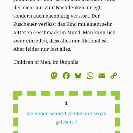
der nicht nur zum Nachdenken anregt,
sondern auch nachhaltig verstört. Der
Zuschauer verlässt das Kino mit einem sehr
bitteren Geschmack im Mund. Man kann sich
zwar einreden, dass alles nur fiktional ist.
Aber leider nur fast alles.
Children of Men, im Utopolis
Mastodon
Facebook
Bluesky
WhatsA
Email
Co
Li
1
Sie haben schon 1 Artikel der woxx
gelesen.
↑