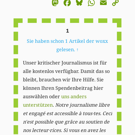
Mastodon
Facebook
Bluesky
WhatsA
Email
Co
Li
1
Sie haben schon 1 Artikel der woxx
gelesen.
↑
Unser kritischer Journalismus ist für
alle kostenlos verfügbar. Damit das so
bleibt, brauchen wir Ihre Hilfe. Sie
können Ihren Spendenbeitrag hier
auswählen oder
uns anders
unterstützen
.
Notre journalisme libre
et engagé est accessible à tous·tes. Ceci
n'est possible que grâce au soutien de
nos lecteur·rices. Si vous en avez les