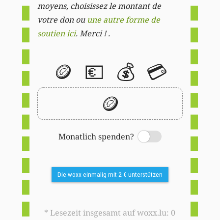
moyens, choisissez le montant de
votre don ou
une autre forme de
soutien ici
. Merci ! .
🪙
💶
💰
💳
🪙
Monatlich spenden?
Switch
Die woxx einmalig mit 2 € unterstützen
* Lesezeit insgesamt auf woxx.lu: 0