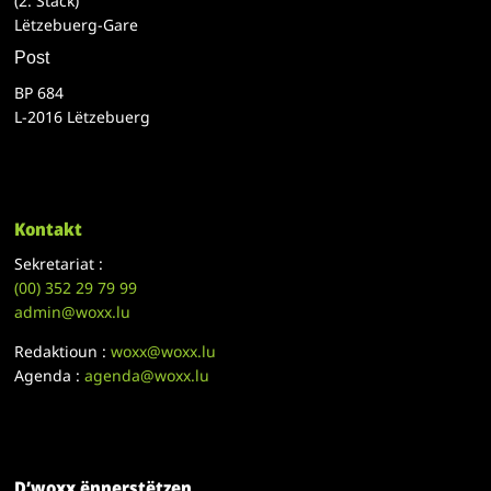
(2. Stack)
Lëtzebuerg-Gare
Post
BP 684
L-2016 Lëtzebuerg
Kontakt
Sekretariat :
(00)
352 29 79 99
admin@woxx.lu
Redaktioun :
woxx@woxx.lu
Agenda :
agenda@woxx.lu
D’woxx ënnerstëtzen