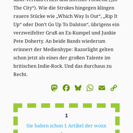
The City“). Wie die Strokes hingegen klingen
rauere Stücke wie „Which Way Is Out“, „Rip It
Up“ oder Don’t Go Up To Dalston“, übrigens ein
verzweifelter Gruß an Ex-Kumpel und Junkie
Pete Doherty. An beide Bands wiederum
erinnert der Medienhype: Razorlight gelten
schon jetzt als eines der großen Talente im
britischen Indie-Rock. Und das durchaus zu
Recht.
Mastodon
Facebook
Bluesky
WhatsA
Email
Co
Li
1
Sie haben schon 1 Artikel der woxx