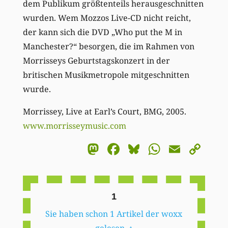
dem Publikum größtenteils herausgeschnitten
wurden. Wem Mozzos Live-CD nicht reicht,
der kann sich die DVD „Who put the M in
Manchester?“ besorgen, die im Rahmen von
Morrisseys Geburtstagskonzert in der
britischen Musikmetropole mitgeschnitten
wurde.
Morrissey, Live at Earl’s Court, BMG, 2005.
www.morrisseymusic.com
Mastodon
Facebook
Bluesky
WhatsA
Email
Co
Li
1
Sie haben schon 1 Artikel der woxx
gelesen.
↑