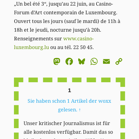
„Un bel été 3“, jusqu’au 22 juin, au Casino-
Forum d’Art contemporain de Luxembourg.
Ouvert tous les jours (sauf le mardi) de 11h à
18h et le jeudi, nocturne jusqu’à 20h.
Renseignements sur
www.casino-
luxembourg.lu
ou au tél. 22 50 45.
Mastodon
Facebook
Bluesky
WhatsA
Email
Co
Li
1
Sie haben schon 1 Artikel der woxx
gelesen.
↑
Unser kritischer Journalismus ist für
alle kostenlos verfügbar. Damit das so