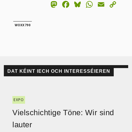
Mastodon
Facebook
Bluesky
WhatsA
Email
Co
Lin
WOXX790
DAT KÉINT IECH OCH INTERESSÉIEREN
EXPO
Vielschichtige Töne: Wir sind
lauter