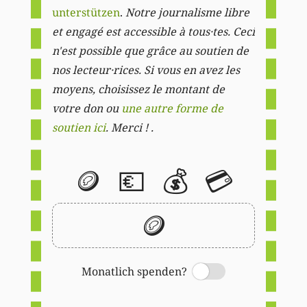
unterstützen
.
Notre journalisme libre
et engagé est accessible à tous·tes. Ceci
n'est possible que grâce au soutien de
nos lecteur·rices. Si vous en avez les
moyens, choisissez le montant de
votre don ou
une autre forme de
soutien ici
. Merci ! .
🪙
💶
💰
💳
🪙
Monatlich spenden?
Switch