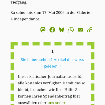
Tiefgang.
Zu sehen bis zum 17. Mai 2006 in der Galerie
L’Indépendance
Mastodon
Facebook
Bluesky
WhatsA
Email
Co
Li
1
Sie haben schon 1 Artikel der woxx
gelesen.
↑
Unser kritischer Journalismus ist für
alle kostenlos verfügbar. Damit das so
bleibt, brauchen wir Ihre Hilfe. Sie
können Ihren Spendenbeitrag hier
auswählen oder
uns anders