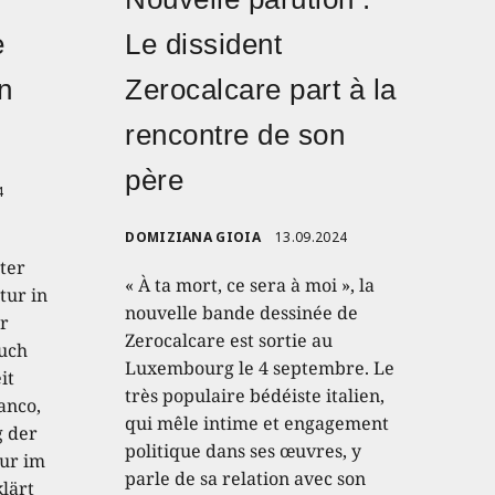
e
Le dissident
n
Zerocalcare part à la
rencontre de son
père
4
DOMIZIANA GIOIA
13.09.2024
ter
« À ta mort, ce sera à moi », la
tur in
nouvelle bande dessinée de
r
Zerocalcare est sortie au
auch
Luxembourg le 4 septembre. Le
it
très populaire bédéiste italien,
anco,
qui mêle intime et engagement
g der
politique dans ses œuvres, y
tur im
parle de sa relation avec son
klärt