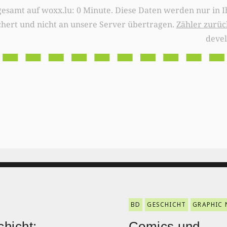
0 Minute. Diese Daten werden nur in Ihrem Browser
chert und nicht an unsere Server übertragen.
Zähler zurüc
deve
BD
GESCHICHT
GRAPHIC 
hicht:
Comics und