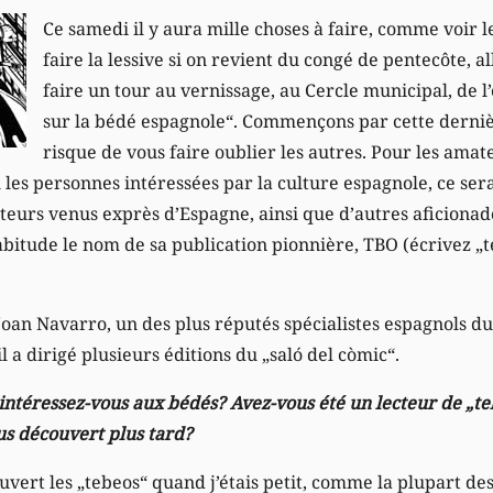
Ce samedi il y aura mille choses à faire, comme voir le
faire la lessive si on revient du congé de pentecôte, al
faire un tour au vernissage, au Cercle municipal, de l
sur la bédé espagnole“. Commençons par cette derniè
risque de vous faire oublier les autres. Pour les ama
ou les personnes intéressées par la culture espagnole, ce ser
teurs venus exprès d’Espagne, ainsi que d’autres aficionado
bitude le nom de sa publication pionnière, TBO (écrivez „
an Navarro, un des plus réputés spécialistes espagnols du 
l a dirigé plusieurs éditions du „saló del còmic“.
intéressez-vous aux bédés? Avez-vous été un lecteur de „te
us découvert plus tard?
ouvert les „tebeos“ quand j’étais petit, comme la plupart de