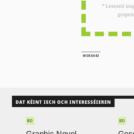
* Lesezeit insgesamt auf woxx.lu: 
gespei
WOXX642
DAT KÉINT IECH OCH INTERESSÉIEREN
BD
BD
Graphic Novel
Gesc