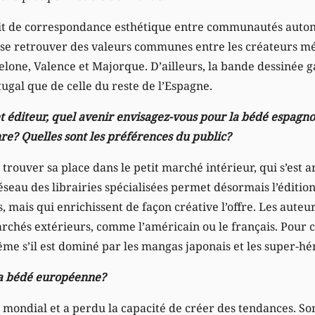
y ait de correspondance esthétique entre communautés auto
sse retrouver des valeurs communes entre les créateurs m
one, Valence et Majorque. D’ailleurs, la bande dessinée ga
ugal que de celle du reste de l’Espagne.
t éditeur, quel avenir envisagez-vous pour la bédé espagnol
e? Quelles sont les préférences du public?
trouver sa place dans le petit marché intérieur, qui s’est a
éseau des librairies spécialisées permet désormais l’éditi
s, mais qui enrichissent de façon créative l’offre. Les auteu
archés extérieurs, comme l’américain ou le français. Pour c
 même s’il est dominé par les mangas japonais et les super-h
a bédé européenne?
er mondial et a perdu la capacité de créer des tendances. S