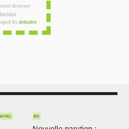
ksetzen
loped by
dekoder
NOVEL
BD
Nouvelle parution :