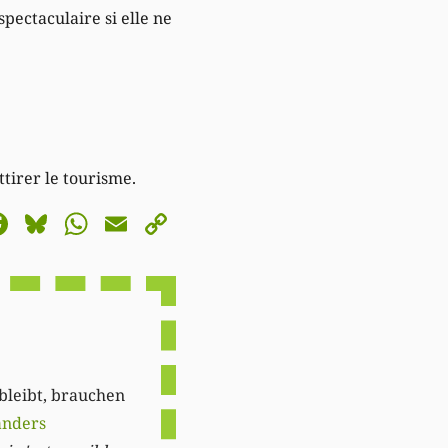
spectaculaire si elle ne
ttirer le tourisme.
astodon
Facebook
Bluesky
WhatsApp
Email
Copy
Link
 bleibt, brauchen
anders