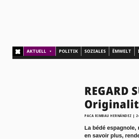
AKTUELL
POLITIK
SOZIALES
ËMWELT
REGARD S
Originali
PACA RIMBAU HERNÁNDEZ
|
2
La bédé espagnole, m
en savoir plus, ren