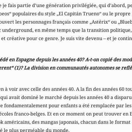
e je fais partie d’une génération privilégiée, qui d’abord, 
ebeos“ populaires du style „El Capitán Trueno“ ou le propre
couvert les personnages français comme „Astérix“ ou „Blueb
c underground, en même temps que la transition politique
et créative pour ce genre. Je suis vite devenu – et je contin
dé en Espagne depuis les années 40? A-t-on copié des modè
fferent“ (1)? La division en communautés autonomes se reflèt
n à voir avec celle des années 40. A la fin des années 60 tou
 qui avait dominé le marché depuis les années 40 a disparu
ée fondamentalement pour enfants a été remplacée par les 
s écoles franco-belges. Et en ce moment on peut trouver en
ok américains, des mangas japonais, chacun dans le format 
é le plus perméable du monde.