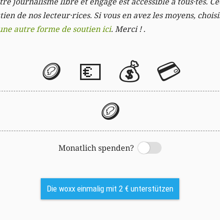
re journalisme libre et engagé est accessible à tous·tes. Cec
ien de nos lecteur·rices. Si vous en avez les moyens, chois
une autre forme de soutien ici
. Merci ! .
🪙
💶
💰
💳
🪙
Monatlich spenden?
Switch
Die woxx einmalig mit 2 € unterstützen