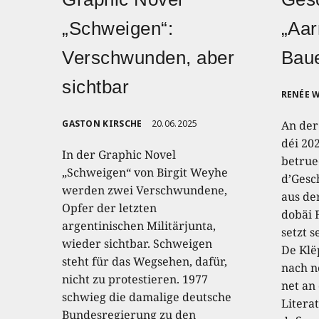
„Schweigen“:
„Aar
Verschwunden, aber
Bau
sichtbar
RENÉE 
GASTON KIRSCHE
20.06.2025
An der
déi 20
In der Graphic Novel
betrue
„Schweigen“ von Birgit Weyhe
d’Gesc
werden zwei Verschwundene,
aus de
Opfer der letzten
dobäi 
argentinischen Militärjunta,
setzt 
wieder sichtbar. Schweigen
De Klë
steht für das Wegsehen, dafür,
nach n
nicht zu protestieren. 1977
net an
schwieg die damalige deutsche
Literat
Bundesregierung zu den