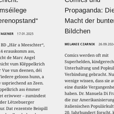
mséilege
Propaganda: Di
erenopstand“
Macht der bunte
Bildchen
WAGENER
17.01.2025
 BD „Här a Meeschter“,
MELANIE CZARNIK
26.09.202
24 erauskomm ass,
Comics werden oft mit
cht de Marc Angel
Superhelden, kindgerech
hicht vum Klëppelkrich
Unterhaltung und Popkul
r Vue vun deenen, déi
Verbindung gebracht. Nu
Fiedere gelooss hunn, a
wenige wissen, dass sie 
se uspriechend an Zeen.
eine dunkle Vergangenhe
ppelkrich ass ëmmer
haben. Dr. Manuela Di Fr
et eriwwer – zumindest
die zur Amerikanisierun
 der Lëtzebuerger
italienischen Populärkul
ur. Dat rezentste Beispill
20. Jahrhundert forscht, 