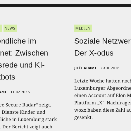
N
NEWS
MEDIEN
ndliche im
Soziale Netzwer
rnet: Zwischen
Der X-odus
rede und KI-
JOËL ADAMI
29.01.2026
bots
Letzte Woche hatten noc
Luxemburger Abgeordne
AMI
11.02.2026
einen Account auf Elon 
Plattform „X“. Nachfrage
ee Secure Radar“ zeigt,
woxx haben diese Zahl a
 Dienste Kinder und
gesenkt.
liche in Luxemburg stark
. Der Bericht zeigt auch