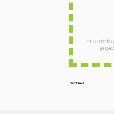
* Lesezeit insgesamt auf woxx.lu: 
gespei
WOXX648