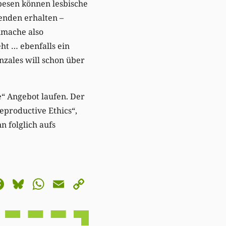
pesen können lesbische
enden erhalten –
nmache also
eht … ebenfalls ein
zales will schon über
“ Angebot laufen. Der
eproductive Ethics“,
n folglich aufs
astodon
Facebook
Bluesky
WhatsApp
Email
Copy
Link