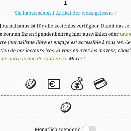
1
Sie haben schon 1 Artikel der woxx gelesen.
↑
Journalismus ist für alle kostenlos verfügbar. Damit das so
Sie können Ihren Spendenbeitrag hier auswählen oder
uns 
re journalisme libre et engagé est accessible à tous·tes. Cec
ien de nos lecteur·rices. Si vous en avez les moyens, chois
une autre forme de soutien ici
. Merci ! .
🪙
💶
💰
💳
🪙
Monatlich spenden?
Switch