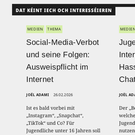
DAT KÉINT IECH OCH INTERESSÉIEREN
MEDIEN
THEMA
MEDIE
Social-Media-Verbot
Juge
und seine Folgen:
Inte
Ausweispflicht im
Hass
Internet
Chat
JOËL ADAMI
26.02.2026
JOËL AD
Ist es bald vorbei mit
Der „B
„Instagram“, „Snapchat“,
welche
„TikTok“ und Co? Für
Jugend
Jugendliche unter 16 Jahren soll
nutzen