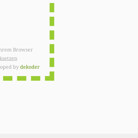
ksetzen
loped by
dekoder