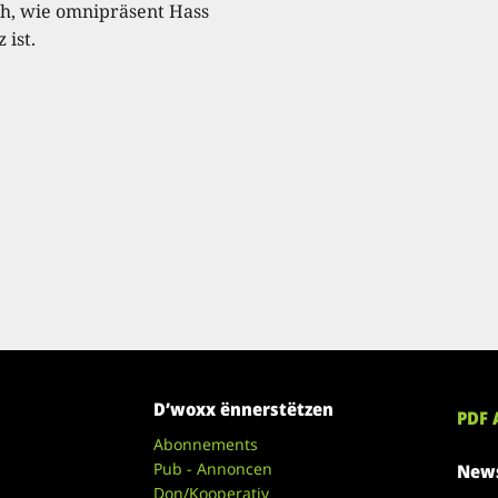
ch, wie omnipräsent Hass
 ist.
D’woxx ënnerstëtzen
PDF 
Abonnements
Pub - Annoncen
News
Don/Kooperativ