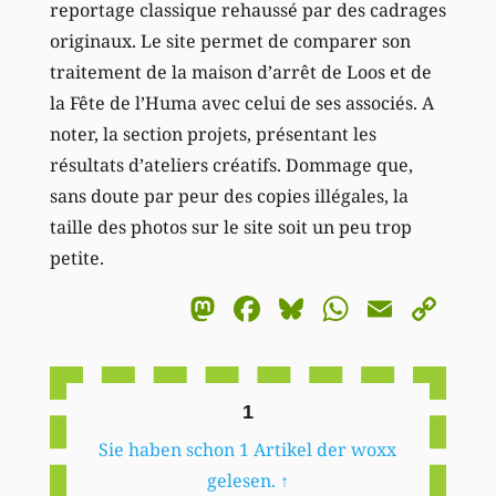
reportage classique rehaussé par des cadrages
originaux. Le site permet de comparer son
traitement de la maison d’arrêt de Loos et de
la Fête de l’Huma avec celui de ses associés. A
noter, la section projets, présentant les
résultats d’ateliers créatifs. Dommage que,
sans doute par peur des copies illégales, la
taille des photos sur le site soit un peu trop
petite.
Mastodon
Facebook
Bluesky
WhatsA
Email
Co
Li
1
Sie haben schon 1 Artikel der woxx
gelesen.
↑