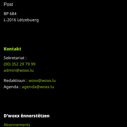
Post
BP 684
L-2016 Lëtzebuerg
Kontakt
Sekretariat :
(00)
352 29 79 99
admin@woxx.lu
Redaktioun :
woxx@woxx.lu
Agenda :
agenda@woxx.lu
D’woxx ënnerstëtzen
Abonnements