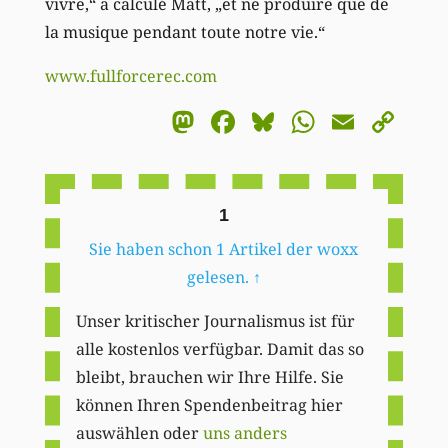
vivre,“ a calculé Matt, „et ne produire que de
la musique pendant toute notre vie.“
www.fullforcerec.com
Mastodon
Facebook
Bluesky
WhatsA
Email
Co
Li
1
Sie haben schon 1 Artikel der woxx
gelesen.
↑
Unser kritischer Journalismus ist für
alle kostenlos verfügbar. Damit das so
bleibt, brauchen wir Ihre Hilfe. Sie
können Ihren Spendenbeitrag hier
auswählen oder
uns anders