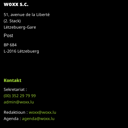
woxx s.c.
51, avenue de la Liberté
(2. Stack)
Lëtzebuerg-Gare
Post
BP 684
L-2016 Lëtzebuerg
Kontakt
Sekretariat :
(00)
352 29 79 99
admin@woxx.lu
Redaktioun :
woxx@woxx.lu
Agenda :
agenda@woxx.lu