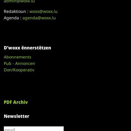
admin@woxx.lu
Redaktioun :
woxx@woxx.lu
Agenda :
agenda@woxx.lu
D’woxx ënnerstëtzen
Abonnements
Pub - Annoncen
Don/Kooperativ
PDF Archiv
Newsletter