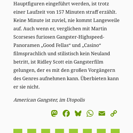
Hauptfiguren eingeführt werden, ist trotz
einer Laufzeit von 157 Minuten straff erzählt.
Keine Minute ist zuviel, nie kommt Langeweile
auf. Auch wenn er, verglichen mit Martin
Scorseses furiosen Gangster-Highspeed-
Panoramen „Good Fellas“ und „Casino“
filmsprachlich und stilistisch kein Neuland
betritt, ist Ridley Scott ein Gangsterfilm
gelungen, der es mit den großen Vorgängern
des Genres aufnehmen kann. Überbieten kann
er sie nicht.
American Gangster, im Utopolis
Mastodon
Facebook
Bluesky
WhatsA
Email
Co
Li