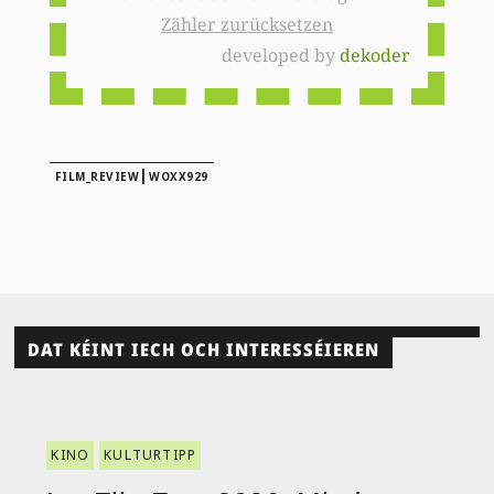
Zähler zurücksetzen
developed by
dekoder
|
FILM_REVIEW
WOXX929
DAT KÉINT IECH OCH INTERESSÉIEREN
KINO
KULTURTIPP