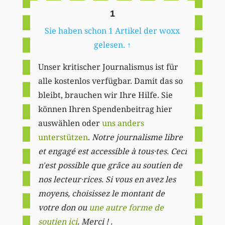
1
Sie haben schon 1 Artikel der woxx
gelesen.
↑
Unser kritischer Journalismus ist für
alle kostenlos verfügbar. Damit das so
bleibt, brauchen wir Ihre Hilfe. Sie
können Ihren Spendenbeitrag hier
auswählen oder
uns anders
unterstützen
.
Notre journalisme libre
et engagé est accessible à tous·tes. Ceci
n'est possible que grâce au soutien de
nos lecteur·rices. Si vous en avez les
moyens, choisissez le montant de
votre don ou
une autre forme de
soutien ici
. Merci ! .