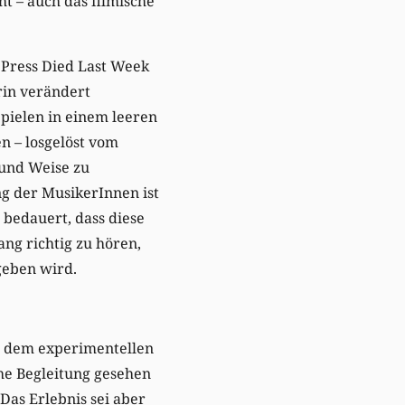
t – auch das filmische
e Press Died Last Week
rin verändert
Spielen in einem leeren
n – losgelöst vom
 und Weise zu
ng der MusikerInnen ist
 bedauert, dass diese
ng richtig zu hören,
geben wird.
“, dem experimentellen
he Begleitung gesehen
Das Erlebnis sei aber