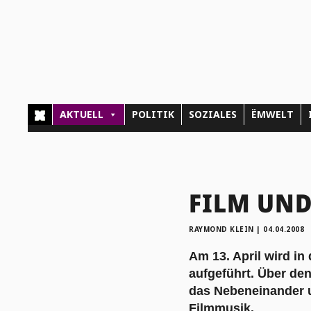
AKTUELL
POLITIK
SOZIALES
ËMWELT
FILM UND
RAYMOND KLEIN
|
04.04.2008
Am 13. April wird i
aufgeführt. Über de
das Nebeneinander u
Filmmusik.