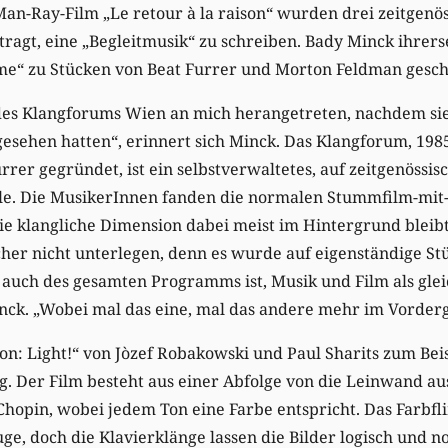
an-Ray-Film „Le retour à la raison“ wurden drei zeitgenö
agt, eine „Begleitmusik“ zu schreiben. Bady Minck ihrersei
lme“ zu Stücken von Beat Furrer und Morton Feldman gesch
 des Klangforums Wien an mich herangetreten, nachdem si
 gesehen hatten“, erinnert sich Minck. Das Klangforum, 1
rrer gegründet, ist ein selbstverwaltetes, auf zeitgenössis
ble. Die MusikerInnen fanden die normalen Stummfilm-m
ie klangliche Dimension dabei meist im Hintergrund bleibt
icher nicht unterlegen, denn es wurde auf eigenständige St
 auch des gesamten Programms ist, Musik und Film als gle
nck. „Wobei mal das eine, mal das andere mehr im Vorderg
n: Light!“ von Jòzef Robakowski und Paul Sharits zum Beispi
. Der Film besteht aus einer Abfolge von die Leinwand au
Chopin, wobei jedem Ton eine Farbe entspricht. Das Farbf
ge, doch die Klavierklänge lassen die Bilder logisch und 