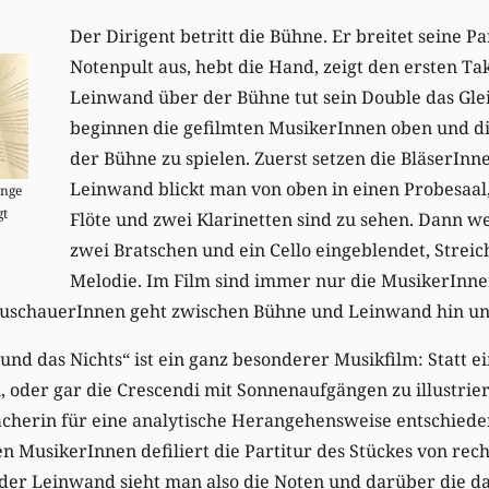
Der Dirigent betritt die Bühne. Er breitet seine P
Notenpult aus, hebt die Hand, zeigt den ersten Tak
Leinwand über der Bühne tut sein Double das Gle
beginnen die gefilmten MusikerInnen oben und di
der Bühne zu spielen. Zuerst setzen die BläserInne
Leinwand blickt man von oben in einen Probesaal,
änge
gt
Flöte und zwei Klarinetten sind zu sehen. Dann w
zwei Bratschen und ein Cello eingeblendet, Streic
Melodie. Im Film sind immer nur die MusikerInne
r ZuschauerInnen geht zwischen Bühne und Leinwand hin un
und das Nichts“ ist ein ganz besonderer Musikfilm: Statt e
 oder gar die Crescendi mit Sonnenaufgängen zu illustriere
erin für eine analytische Herangehensweise entschieden
n MusikerInnen defiliert die Partitur des Stückes von rech
 der Leinwand sieht man also die Noten und darüber die 