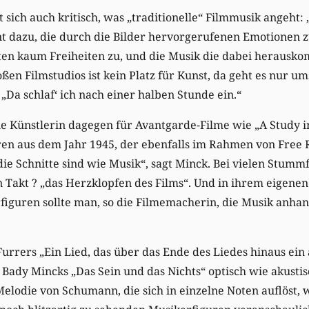
 sich auch kritisch, was „traditionelle“ Filmmusik angeht:
t dazu, die durch die Bilder hervorgerufenen Emotionen 
en kaum Freiheiten zu, und die Musik die dabei herausko
oßen Filmstudios ist kein Platz für Kunst, da geht es nur u
„Da schlaf‘ ich nach einer halben Stunde ein.“
ie Künstlerin dagegen für Avantgarde-Filme wie „A Study 
n aus dem Jahr 1945, der ebenfalls im Rahmen von Free Ra
ie Schnitte sind wie Musik“, sagt Minck. Bei vielen Stumm
n Takt ? „das Herzklopfen des Films“. Und in ihrem eigenen
iguren sollte man, so die Filmemacherin, die Musik anhan
Furrers „Ein Lied, das über das Ende des Liedes hinaus ein
in Bady Mincks „Das Sein und das Nichts“ optisch wie akusti
elodie von Schumann, die sich in einzelne Noten auflöst, 