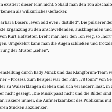
 existiert dieser Film nicht. Sobald man den Ton abschalte
kennen als willkürliches Geflacker.
arbara Dosers „even odd even / distilled“. Die pulsieren
ekte Ergänzung zu den anschwellenden, ausklingenden un
von Kurt Hofstetter. Dreht man hier den Ton weg, so „hört
ngen. Umgekehrt kann man die Augen schließen und trotzd
erung der Muster „sehen“.
stellung durch Bady Minck und das Klangforum-Team war
ner – Prozess. Zum Beispiel war der Film „78 tours“ von G
lder zu Walzerklängen drehen und sich verändern lässt, in
r nicht gezeigt. „Die Musik passt nicht und die Bilder sind 
n riskiere immer, die Aufmerksamkeit des Publikums mit
eren Stücken abzulenken.