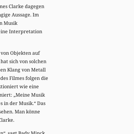
ames Clarke dagegen
ngige Aussage. Im
nn Musik
ine Interpretation
 von Objekten auf
hat sich von solchen
den Klang von Metall
des Filmes folgen die
tioniert wie eine
niert: „Meine Musik
s in der Musik.“ Das
 sehen. Man könne
larke.
en“, sagt Bady Minck.