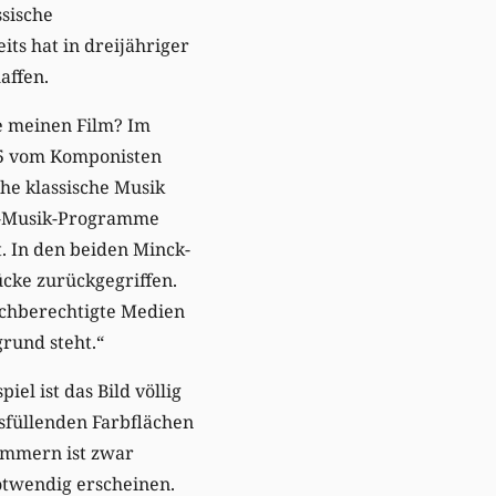
ssische
ts hat in dreijähriger
affen.
e meinen Film? Im
985 vom Komponisten
che klassische Musik
it-Musik-Programme
. In den beiden Minck-
ücke zurückgegriffen.
ichberechtigte Medien
rund steht.“
el ist das Bild völlig
sfüllenden Farbflächen
limmern ist zwar
notwendig erscheinen.