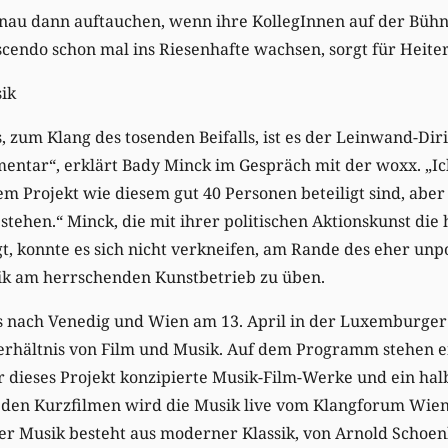
nau dann auftauchen, wenn ihre KollegInnen auf der Bühne
cendo schon mal ins Riesenhafte wachsen, sorgt für Heiter
ik
, zum Klang des tosenden Beifalls, ist es der Leinwand-Dir
mentar“, erklärt Bady Minck im Gespräch mit der woxx. „Ic
em Projekt wie diesem gut 40 Personen beteiligt sind, aber
tehen.“ Minck, die mit ihrer politischen Aktionskunst di
gt, konnte es sich nicht verkneifen, am Rande des eher unp
tik am herrschenden Kunstbetrieb zu üben.
as nach Venedig und Wien am 13. April in der Luxemburger
Verhältnis von Film und Musik. Auf dem Programm stehen e
r dieses Projekt konzipierte Musik-Film-Werke und ein ha
 den Kurzfilmen wird die Musik live vom Klangforum Wien 
er Musik besteht aus moderner Klassik, von Arnold Schoen