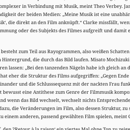
 komplexer in Verbindung mit Musik, meint Theo Verbey. J
ndigkeit der beiden Medien: „Meine Musik ist eine unabhä
k‘, die direkt an den Film anknüpft.“ Clarke missfällt, we
mmung oder des Subjekts des Filmes aufgreift und damit e
besteht zum Teil aus Rayogrammen, also weißen Schatten
Hintergrund, die durch das Bild laufen. Misato Mochizuki 
ren lassen: „Bei den tanzenden Nägeln habe ich gleich an 
hat eher die Struktur des Films aufgegriffen: „Gegen Ende 
einander und die Schlusssequenz mit der nackten Frau funk
at bewusst eine Antithese zum Genre der Filmmusik kompo
nd wenn das Bild wechselt, wechselt nichts Entsprechende
azu, die Veränderungen im Film, also dessen Struktur, zu
u einem anderen, passend gewählten Film spielen, meint C
 den ?Retour à la raison‘ ein viertes Mal ohne Ton zu zeig