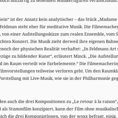
 noch blitzartig zu sehenden Musikerfiguren veranschaulich
Sein“ ist der Ansatz kein analytischer – das Stück „Madam
 Feldman steht eher für meditative Musik. Die Filmemache
, von einer Aufstellungsskizze zum realen Ensemble, vom 
chten Konzert. Die Musik zieht derweil ihre eigenen Bahne
noch der physischen Realität verhaftet: „In Feldmans Art
züge zu bildender Kunst“, erläutert Minck. „Die Aufstellu
nd im Raum verteilt wie Farbelemente.“ Die Filmemacherin
ilmvorstellungen teilweise verloren geht. Um den Raumkla
Vorstellung mit Live-Musik, wie sie in der Philharmonie ge
den auch die drei Kompositionen zu „Le retour à la raison
 als Stummfilm konzipiert, kann der Film ohne musikalisc
ich die drei KomponistInnen, von der woxx befragt, einig. 