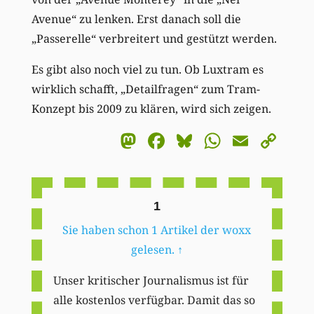
Avenue“ zu lenken. Erst danach soll die
„Passerelle“ verbreitert und gestützt werden.
Es gibt also noch viel zu tun. Ob Luxtram es
wirklich schafft, „Detailfragen“ zum Tram-
Konzept bis 2009 zu klären, wird sich zeigen.
Mastodon
Facebook
Bluesky
WhatsA
Email
Co
Li
1
Sie haben schon 1 Artikel der woxx
gelesen.
↑
Unser kritischer Journalismus ist für
alle kostenlos verfügbar. Damit das so