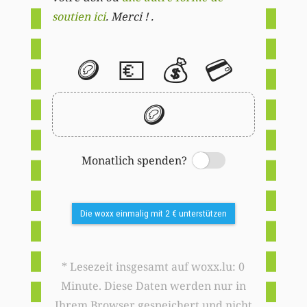
soutien ici
. Merci ! .
🪙
💶
💰
💳
🪙
Monatlich spenden?
Switch
Die woxx einmalig mit 2 € unterstützen
* Lesezeit insgesamt auf woxx.lu: 0
Minute. Diese Daten werden nur in
Ihrem Browser gespeichert und nicht