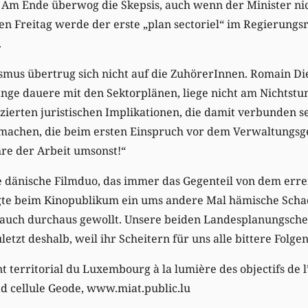
. Am Ende überwog die Skepsis, auch wenn der Minister nic
n Freitag werde der erste „plan sectoriel“ im Regierungsr
.
mus übertrug sich nicht auf die ZuhörerInnen. Romain Di
lange dauere mit den Sektorplänen, liege nicht am Nichtstu
ierten juristischen Implikationen, die damit verbunden s
machen, die beim ersten Einspruch vor dem Verwaltungsge
re der Arbeit umsonst!“
dänische Filmduo, das immer das Gegenteil von dem erreic
egte beim Kinopublikum ein ums andere Mal hämische Scha
 auch durchaus gewollt. Unsere beiden Landesplanungsche
uletzt deshalb, weil ihr Scheitern für uns alle bittere Folg
 territorial du Luxembourg à la lumière des objectifs de l
ead cellule Geode, www.miat.public.lu