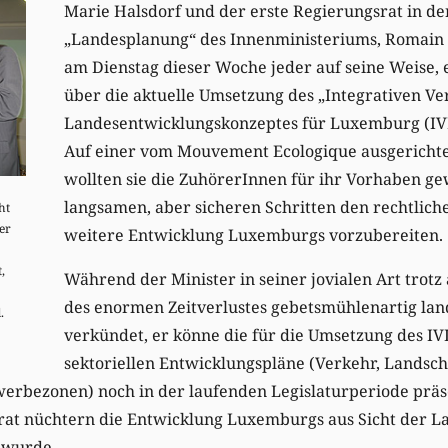
Marie Halsdorf und der erste Regierungsrat in de
„Landesplanung“ des Innenministeriums, Romain 
am Dienstag dieser Woche jeder auf seine Weise, 
über die aktuelle Umsetzung des „Integrativen Ve
Landesentwicklungskonzeptes für Luxemburg (IVL
Auf einer vom Mouvement Ecologique ausgerichte
wollten sie die ZuhörerInnen für ihr Vorhaben ge
langsamen, aber sicheren Schritten den rechtlic
ht
er
weitere Entwicklung Luxemburgs vorzubereiten.
,
Während der Minister in seiner jovialen Art trotz
des enormen Zeitverlustes gebetsmühlenartig lan
.
verkündet, er könne die für die Umsetzung des IV
sektoriellen Entwicklungspläne (Verkehr, Landsch
bezonen) noch in der laufenden Legislaturperiode präse
srat nüchtern die Entwicklung Luxemburgs aus Sicht der L
 wurde.