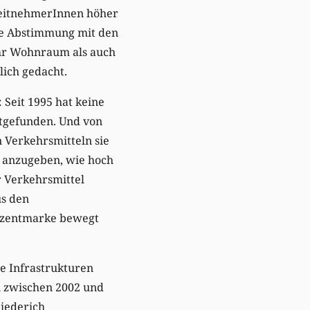
beitnehmerInnen höher
ese Abstimmung mit den
ehr Wohnraum als auch
lich gedacht.
 Seit 1995 hat keine
ttgefunden. Und von
 Verkehrsmitteln sie
, anzugeben, wie hoch
er Verkehrsmittel
us den
rozentmarke bewegt
ie Infrastrukturen
n zwischen 2002 und
Diederich