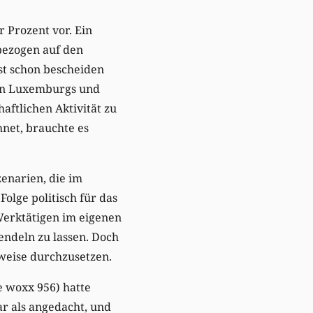
 Prozent vor. Ein
bezogen auf den
t schon bescheiden
ion Luxemburgs und
aftlichen Aktivität zu
hnet, brauchte es
zenarien, die im
olge politisch für das
Werktätigen im eigenen
endeln zu lassen. Doch
zweise durchzusetzen.
e woxx 956) hatte
ar als angedacht, und