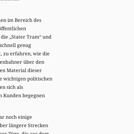
en im Bereich des
öffentlichen
die „Stater Tram“ und
 schnell genug
, zu erfahren, wie die
isenbahner über den
en Material dieser
e wichtigen politischen
n sich als
an Kunden begegnen
ar noch einige
über längere Strecken
ner Züge, die aus dem