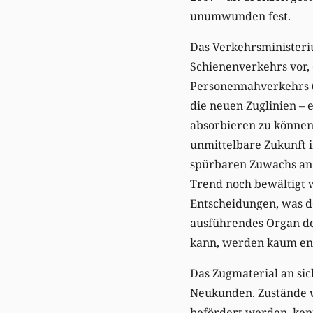
unumwunden fest.
Das Verkehrsministeri
Schienenverkehrs vor, 
Personennahverkehrs (
die neuen Zuglinien – 
absorbieren zu können.
unmittelbare Zukunft 
spürbaren Zuwachs an 
Trend noch bewältigt w
Entscheidungen, was d
ausführendes Organ d
kann, werden kaum ent
Das Zugmaterial an sic
Neukunden. Zustände w
befördert werden, kenn