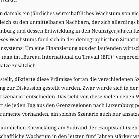
 damals ein jährliches wirtschaftliches Wachstum von vier
eich zu den unmittelbaren Nachbarn, der sich allerdings 
burg und dessen Entwicklung in den Neunzigerjahren fas
eses Wachstums fand sich in der demographischen Situat
nsystems: Um eine Finanzierung aus der laufenden wirtsch
e man im „Bureau International du Travail (BIT)“ vorgerec
lätze zusätzlich.
tellt, diktierte diese Prämisse fortan die verschiedenen S
 zur Diskussion gestellt wurden. Zwar wurde sich in der F
zenario“ entschieden. Das sieht vor, diese vielen neuen 
att sie jeden Tag aus den Grenzregionen nach Luxemburg p
strumente vorhanden, ein solches Szenario auch nur ansat
 räumlichen Entwicklung am Südrand der Hauptstadt (sieh
schaftliche Wachstum in den letzten fünf Jahren stärker w