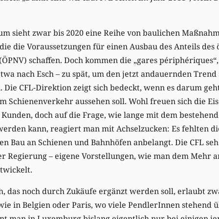
um sieht zwar bis 2020 eine Reihe von baulichen Maßnahm
die die Voraussetzungen für einen Ausbau des Anteils des 
ÖPNV) schaffen. Doch kommen die „gares périphériques“, 
etwa nach Esch – zu spät, um den jetzt andauernden Trend
 Die CFL-Direktion zeigt sich bedeckt, wenn es darum geht
im Schienenverkehr aussehen soll. Wohl freuen sich die E
Kunden, doch auf die Frage, wie lange mit dem bestehend
erden kann, reagiert man mit Achselzucken: Es fehlten di
en Bau an Schienen und Bahnhöfen anbelangt. Die CFL sehe
er Regierung – eigene Vorstellungen, wie man dem Mehr 
wickelt.
h, das noch durch Zukäufe ergänzt werden soll, erlaubt zw
ie in Belgien oder Paris, wo viele PendlerInnen stehend 
t man in Luxemburg bislang eigentlich nur bei einigen je