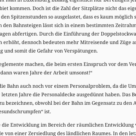
iet kommen. Doch ist die Zahl der Sitzplätze nicht das eig
n den Spitzenstunden so ausgelastet, dass es kaum möglich s
n den Bahnsteigen lässt sich in einem bestimmten Zeitrah
agen abfertigen. Durch die Einführung der Doppelstockw
ch erhöht, dennoch bedeuten mehr Mitreisende und Züge a
 und somit die Gefahr von Verspätungen.
eglemente machen, die beim ersten Einspruch vor dem Ve
 dann waren Jahre der Arbeit umsonst!“
ch die Bahn auch noch vor einem Personalproblem, da die 
 letzten Jahre die Personaldecke ausgedünnt haben. Das Be
zu bezeichnen, obwohl bei der Bahn im Gegensatz zu den A
esundschrumpfen“ ist.
e die Entwicklung im Bereich der räumlichen Entwicklung 
e von einer Zersiedlung des ländlichen Raumes. In den le