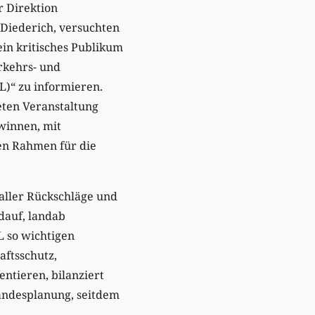
r Direktion
Diederich, versuchten
ein kritisches Publikum
rkehrs- und
)“ zu informieren.
ten Veranstaltung
winnen, mit
hen Rahmen für die
 aller Rückschläge und
dauf, landab
L so wichtigen
aftsschutz,
ntieren, bilanziert
andesplanung, seitdem