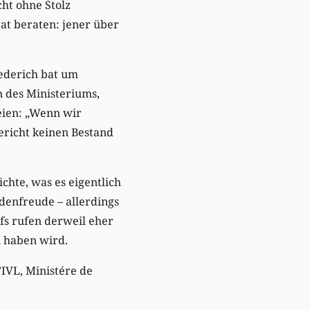
ht ohne Stolz
at beraten: jener über
ederich bat um
n des Ministeriums,
eien: „Wenn wir
richt keinen Bestand
hte, was es eigentlich
denfreude – allerdings
fs rufen derweil eher
en haben wird.
’IVL, Ministére de