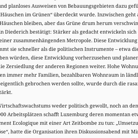
n und planloses Ausweisen von Bebauungsgebieten dazu gef
„Häuschen im Grünen“ überdeckt wurde. Inzwischen geht 
 Häuschen bleiben, aber das Grüne drum herum verschwin
 Diederich bestätigt: Stärker als gedacht entwickeln sic
 einer zusammenhängenden Metropole. Diese Entwicklung i
mt sie schneller als die politischen Instrumente – etwa 
auben würden, diese Entwicklung vorherzusehen und planen
 die Zersiedlung der anderen Regionen weiter. Hohe Wohnu
gen immer mehr Familien, bezahlbaren Wohnraum in länd
 eigentlich gebrochen werden sollte, wurde durch die rasa
ärkt.
irtschaftswachstums weder politisch gewollt, noch an den
6.000 Arbeitsplätzen schafft Luxemburg deren momentan etw
ment Ecologique mit einer Art Zeitbombe zu tun: „Umsetzu
öse“, hatte die Organisation ihren Diskussionsabend mit M