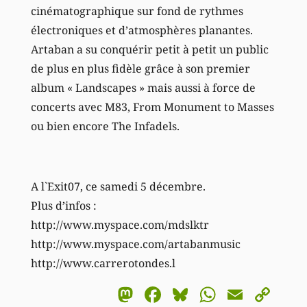
cinématographique sur fond de rythmes
électroniques et d’atmosphères planantes.
Artaban a su conquérir petit à petit un public
de plus en plus fidèle grâce à son premier
album « Landscapes » mais aussi à force de
concerts avec M83, From Monument to Masses
ou bien encore The Infadels.
A l`Exit07, ce samedi 5 décembre.
Plus d’infos :
http://www.myspace.com/mdslktr
http://www.myspace.com/artabanmusic
http://www.carrerotondes.l
Mastodon
Facebook
Bluesky
WhatsA
Email
Co