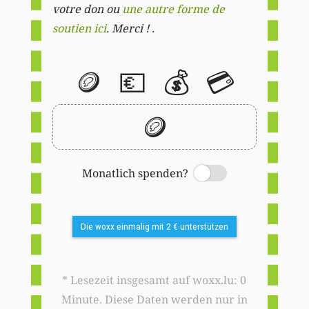
votre don ou
une autre forme de
soutien ici
. Merci ! .
🪙
💶
💰
💳
🪙
Monatlich spenden?
Switch
Die woxx einmalig mit 2 € unterstützen
* Lesezeit insgesamt auf woxx.lu: 0
Minute. Diese Daten werden nur in