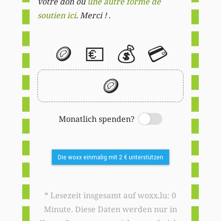
votre don ou
une autre forme de
soutien ici
. Merci ! .
🪙
💶
💰
💳
🪙
Monatlich spenden?
Switch
Die woxx einmalig mit 2 € unterstützen
* Lesezeit insgesamt auf woxx.lu: 0
Minute. Diese Daten werden nur in