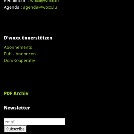
Redaktioun :
woxx@woxx.lu
Agenda :
agenda@woxx.lu
D’woxx ënnerstëtzen
Abonnements
Pub - Annoncen
Don/Kooperativ
PDF Archiv
Newsletter