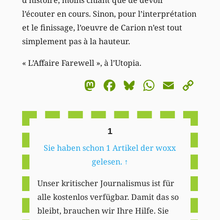
l’écouter en cours. Sinon, pour l’interprétation
et le finissage, l’oeuvre de Carion n’est tout
simplement pas à la hauteur.
« L’Affaire Farewell », à l’Utopia.
Mastodon
Facebook
Bluesky
WhatsA
Email
Co
Li
1
Sie haben schon 1 Artikel der woxx
gelesen.
↑
Unser kritischer Journalismus ist für
alle kostenlos verfügbar. Damit das so
bleibt, brauchen wir Ihre Hilfe. Sie