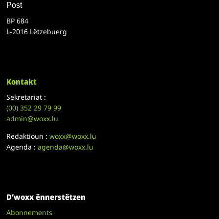
Post
BP 684
L-2016 Lëtzebuerg
Kontakt
Sekretariat :
(00)
352 29 79 99
admin@woxx.lu
Redaktioun :
woxx@woxx.lu
Agenda :
agenda@woxx.lu
D’woxx ënnerstëtzen
Abonnements