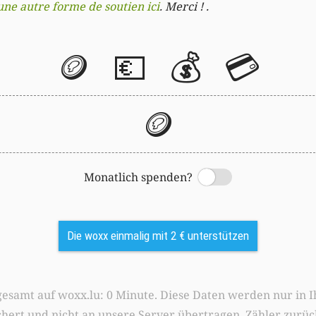
une autre forme de soutien ici
. Merci ! .
🪙
💶
💰
💳
🪙
Monatlich spenden?
Switch
Die woxx einmalig mit 2 € unterstützen
0 Minute. Diese Daten werden nur in Ihrem Browser
chert und nicht an unsere Server übertragen.
Zähler zurüc