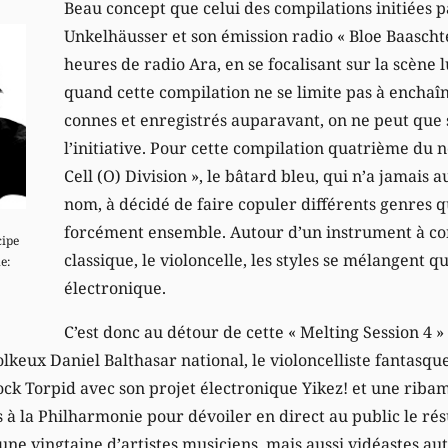
Beau concept que celui des compilations initiées 
Unkelhäusser et son émission radio « Bloe Baaschter
heures de radio Ara, en se focalisant sur la scène
quand cette compilation ne se limite pas à enchaîn
connes et enregistrés auparavant, on ne peut que
l’initiative. Pour cette compilation quatrième du n
Cell (O) Division », le bâtard bleu, qui n’a jamais a
nom, à décidé de faire copuler différents genres q
forcément ensemble. Autour d’un instrument à co
cipe
classique, le violoncelle, les styles se mélangent q
e:
électronique.
C’est donc au détour de cette « Melting Session 4 » 
olkeux Daniel Balthasar national, le violoncelliste fantasq
ock Torpid avec son projet électronique Yikez! et une ribam
à la Philharmonie pour dévoiler en direct au public le rés
’une vingtaine d’artistes musiciens, mais aussi vidéastes au