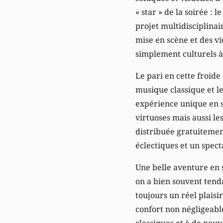
« star » de la soirée :
projet multidisciplinair
mise en scène et des vi
simplement culturels 
Le pari en cette froid
musique classique et l
expérience unique en s
virtuoses mais aussi le
distribuée gratuitemen
éclectiques et un spec
Une belle aventure en 
on a bien souvent tenda
toujours un réel plaisi
confort non négligeable
classiques et à de nou