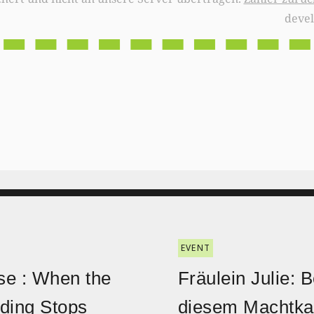
deve
EVENT
e : When the
Fräulein Julie: B
ding Stops
diesem Machtk