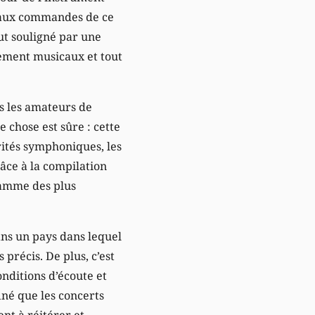
le aux commandes de ce
tout souligné par une
énement musicaux et tout
is les amateurs de
 chose est sûre : cette
rités symphoniques, les
râce à la compilation
ramme des plus
ns un pays dans lequel
précis. De plus, c’est
onditions d’écoute et
iné que les concerts
nt à réitérer et