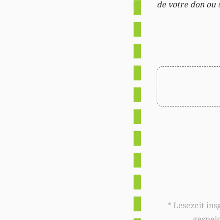
de votre don ou
* Lesezeit insgesamt auf woxx.lu: 
gespei