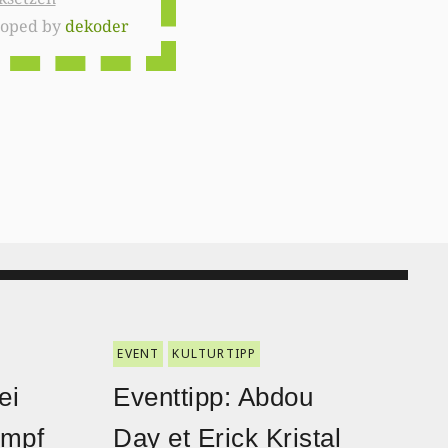
loped by
dekoder
EVENT
KULTURTIPP
ei
Eventtipp: Abdou
ampf
Day et Erick Kristal