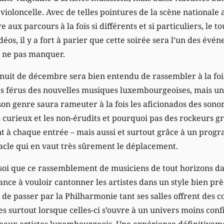
 le violoncelle. Avec de telles pointures de la scène nationa
e aux parcours à la fois si différents et si particuliers, le 
déos, il y a fort à parier que cette soirée sera l’un des év
à ne pas manquer.
e nuit de décembre sera bien entendu de rassembler à la fo
es férus des nouvelles musiques luxembourgeoises, mais une
on genre saura rameuter à la fois les aficionados des sono
s curieux et les non-érudits et pourquoi pas des rockeurs g
t à chaque entrée – mais aussi et surtout grâce à un prog
tacle qui en vaut très sûrement le déplacement.
soi que ce rassemblement de musiciens de tout horizons da
nce à vouloir cantonner les artistes dans un style bien près 
r de passer par la Philharmonie tant ses salles offrent des c
s surtout lorsque celles-ci s’ouvre à un univers moins conf
veaux artistes luxembourgeois. Une expérience définitiveme