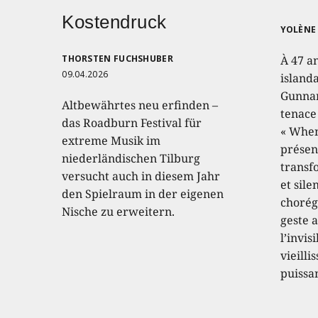
Kostendruck
YOLÈNE 
THORSTEN FUCHSHUBER
À 47 a
09.04.2026
island
Gunnar
Altbewährtes neu erfinden –
tenace
das Roadburn Festival für
« When
extreme Musik im
présen
niederländischen Tilburg
transf
versucht auch in diesem Jahr
et sile
den Spielraum in der eigenen
chorég
Nische zu erweitern.
geste a
l’invis
vieilli
puissa