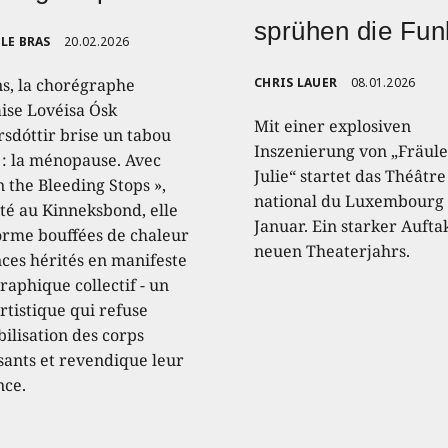
sprühen die Fu
LE BRAS
20.02.2026
ns, la chorégraphe
CHRIS LAUER
08.01.2026
aise Lovéisa Ósk
Mit einer explosiven
sdóttir brise un tabou
Inszenierung von „Fräule
 : la ménopause. Avec
Julie“ startet das Théâtre
 the Bleeding Stops »,
national du Luxembourg 
té au Kinneksbond, elle
Januar. Ein starker Aufta
orme bouffées de chaleur
neuen Theaterjahrs.
nces hérités en manifeste
raphique collectif - un
rtistique qui refuse
ibilisation des corps
ssants et revendique leur
nce.