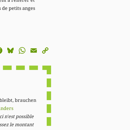
 de petits anges
astodon
Facebook
Bluesky
WhatsApp
Email
Copy
Link
 bleibt, brauchen
anders
i n'est possible
issez le montant