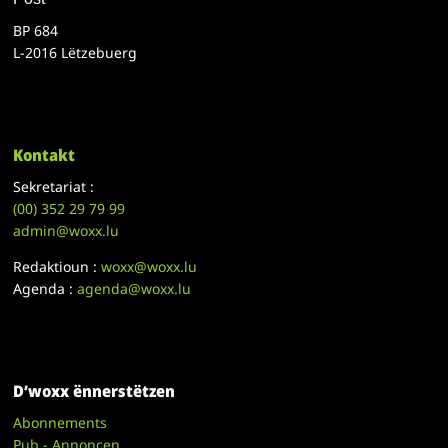
BP 684
L-2016 Lëtzebuerg
Kontakt
Sekretariat :
(00)
352 29 79 99
admin@woxx.lu
Redaktioun :
woxx@woxx.lu
Agenda :
agenda@woxx.lu
D’woxx ënnerstëtzen
Abonnements
Pub - Annoncen