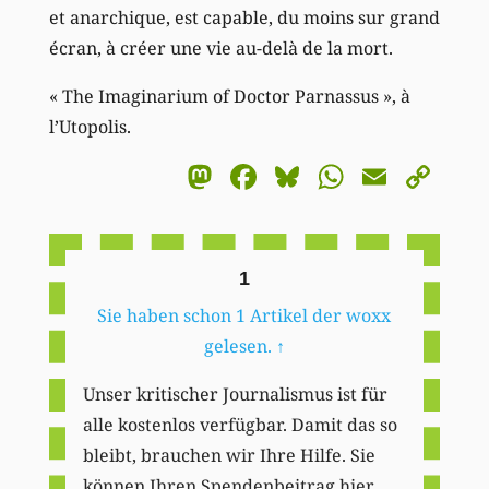
et anarchique, est capable, du moins sur grand
écran, à créer une vie au-delà de la mort.
« The Imaginarium of Doctor Parnassus », à
l’Utopolis.
Mastodon
Facebook
Bluesky
WhatsA
Email
Co
Li
1
Sie haben schon 1 Artikel der woxx
gelesen.
↑
Unser kritischer Journalismus ist für
alle kostenlos verfügbar. Damit das so
bleibt, brauchen wir Ihre Hilfe. Sie
können Ihren Spendenbeitrag hier