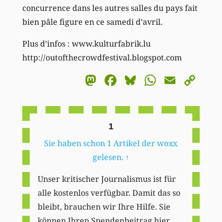
concurrence dans les autres salles du pays fait
bien pâle figure en ce samedi d’avril.
Plus d’infos : www.kulturfabrik.lu
http://outofthecrowdfestival.blogspot.com
Mastodon
Facebook
Bluesky
WhatsA
Email
Co
Li
1
Sie haben schon 1 Artikel der woxx
gelesen.
↑
Unser kritischer Journalismus ist für
alle kostenlos verfügbar. Damit das so
bleibt, brauchen wir Ihre Hilfe. Sie
können Ihren Spendenbeitrag hier