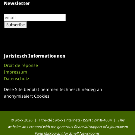
Newsletter
Juristesch Informatiounen
Droit de réponse
Impressum
Datenschutz
Dëse Site benotzt nëmmen technesch néideg an
anonymiséiert Cookies.
© woxx 2026 | Titre-clé : woxx (internet) - ISSN : 2418-4004 |
This
website was created with the generous financial support of a Journalism
Fund Microgrant for Small Newsrooms.