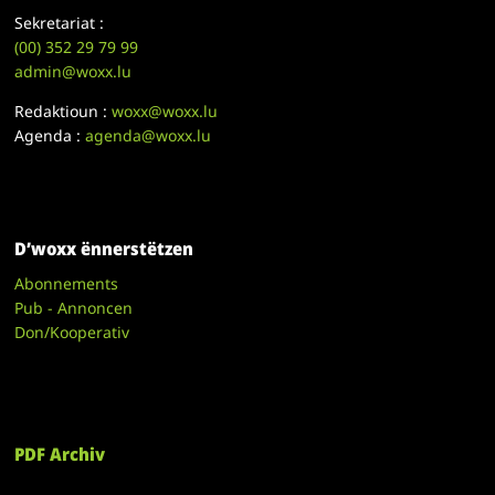
Sekretariat :
(00)
352 29 79 99
admin@woxx.lu
Redaktioun :
woxx@woxx.lu
Agenda :
agenda@woxx.lu
D’woxx ënnerstëtzen
Abonnements
Pub - Annoncen
Don/Kooperativ
PDF Archiv