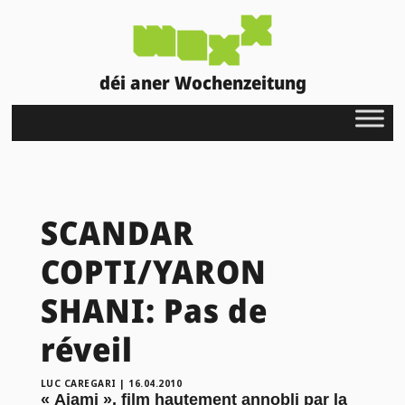
déi aner Wochenzeitung
SCANDAR
COPTI/YARON
SHANI: Pas de
réveil
LUC CAREGARI
|
16.04.2010
« Ajami », film hautement annobli par la