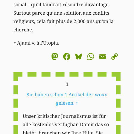
social – qu’il faudrait résoudre davantage.
Surtout parce qu’une solution aux conflits
religieux, cela fait plus de 2.000 ans qu’on la
cherche.
« Ajami », à l’Utopia.
Mastodon
Facebook
Bluesky
WhatsA
Email
Co
Li
1
Sie haben schon 1 Artikel der woxx
gelesen.
↑
Unser kritischer Journalismus ist für
alle kostenlos verfügbar. Damit das so
bleibt, brauchen wir Ihre Hilfe. Sie