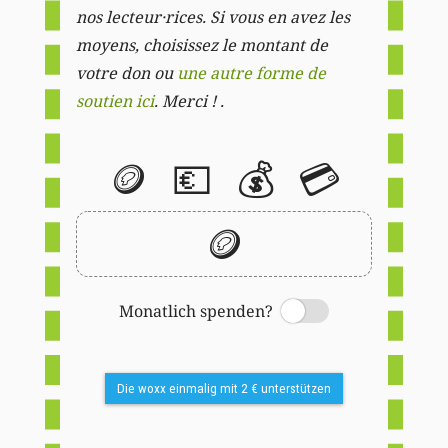
nos lecteur·rices. Si vous en avez les
moyens, choisissez le montant de
votre don ou
une autre forme de
soutien ici
. Merci ! .
🪙
💶
💰
💳
🪙
Monatlich spenden?
Switch
Die woxx einmalig mit 2 € unterstützen