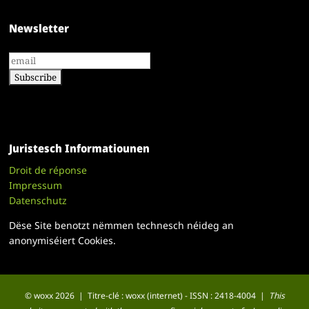
Newsletter
Juristesch Informatiounen
Droit de réponse
Impressum
Datenschutz
Dëse Site benotzt nëmmen technesch néideg an
anonymiséiert Cookies.
© woxx 2026 | Titre-clé : woxx (internet) - ISSN : 2418-4004 |
This