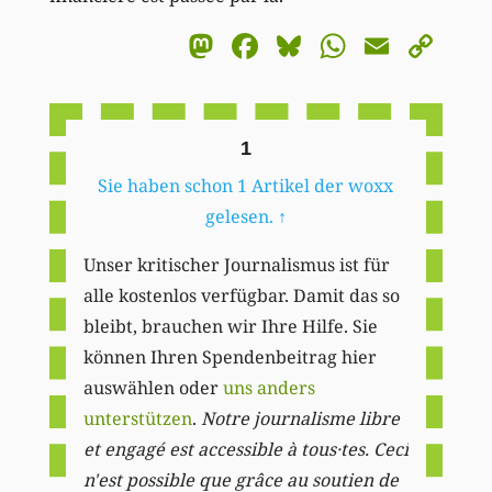
Mastodon
Facebook
Bluesky
WhatsA
Email
Co
Li
1
Sie haben schon 1 Artikel der woxx
gelesen.
↑
Unser kritischer Journalismus ist für
alle kostenlos verfügbar. Damit das so
bleibt, brauchen wir Ihre Hilfe. Sie
können Ihren Spendenbeitrag hier
auswählen oder
uns anders
unterstützen
.
Notre journalisme libre
et engagé est accessible à tous·tes. Ceci
n'est possible que grâce au soutien de