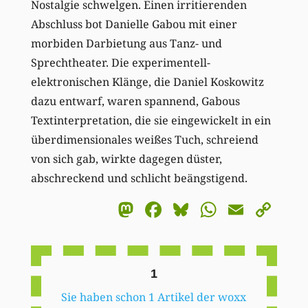
Nostalgie schwelgen. Einen irritierenden
Abschluss bot Danielle Gabou mit einer
morbiden Darbietung aus Tanz- und
Sprechtheater. Die experimentell-
elektronischen Klänge, die Daniel Koskowitz
dazu entwarf, waren spannend, Gabous
Textinterpretation, die sie eingewickelt in ein
überdimensionales weißes Tuch, schreiend
von sich gab, wirkte dagegen düster,
abschreckend und schlicht beängstigend.
Mastodon
Facebook
Bluesky
WhatsA
Email
Co
Li
1
Sie haben schon 1 Artikel der woxx