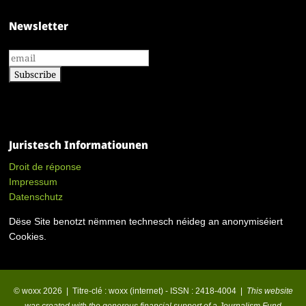
Newsletter
Juristesch Informatiounen
Droit de réponse
Impressum
Datenschutz
Dëse Site benotzt nëmmen technesch néideg an anonymiséiert
Cookies.
© woxx 2026 | Titre-clé : woxx (internet) - ISSN : 2418-4004 |
This website