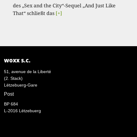
des „Sex and the City“-Sequel „And Just Like
That“ schließt das
[+]
woxx s.c.
51, avenue de la Liberté
(2. Stack)
Lëtzebuerg-Gare
Post
BP 684
L-2016 Lëtzebuerg