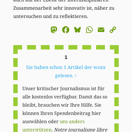
Zusammenarbeit sehr innovativ ist, näher zu
untersuchen und zu reflektieren.
Mastodon
Facebook
Bluesky
WhatsA
Email
Co
Li
1
Sie haben schon 1 Artikel der woxx
gelesen.
↑
Unser kritischer Journalismus ist für
alle kostenlos verfügbar. Damit das so
bleibt, brauchen wir Ihre Hilfe. Sie
können Ihren Spendenbeitrag hier
auswählen oder
uns anders
unterstützen
.
Notre journalisme libre