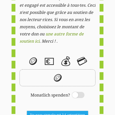
et engagé est accessible à tous·tes. Ceci
n'est possible que grâce au soutien de
nos lecteur·rices. Si vous en avez les
moyens, choisissez le montant de
votre don ou
une autre forme de
soutien ici
. Merci ! .
🪙
💶
💰
💳
🪙
Monatlich spenden?
Switch
Die woxx einmalig mit 2 € unterstützen