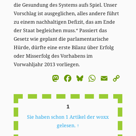
die Gesundung des Systems aufs Spiel. Unser
Vorschlag ist ausgeglichen, alles andere führt
zu einem nachhaltigen Defizit, das am Ende
der Staat begleichen muss.“ Passiert das
Gesetz wie geplant die parlamentarische
Hürde, dürfte eine erste Bilanz über Erfolg
oder Misserfolg des Vorhabens im
Vorwahljahr 2013 vorliegen.
Mastodon
Facebook
Bluesky
WhatsA
Email
Co
Li
1
Sie haben schon 1 Artikel der woxx
gelesen.
↑