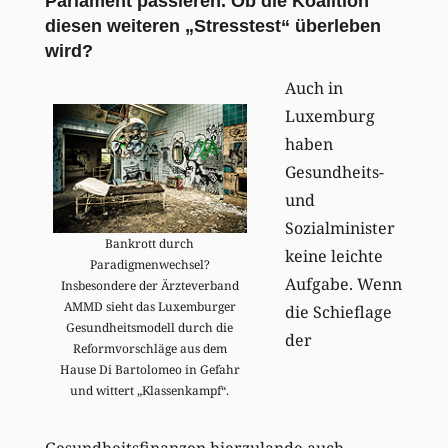
Parlament passieren. Ob die Koalition
diesen weiteren „Stresstest“ überleben
wird?
Auch in
Luxemburg
haben
Gesundheits-
und
Sozialminister
Bankrott durch
keine leichte
Paradigmenwechsel?
Aufgabe. Wenn
Insbesondere der Ärzteverband
AMMD sieht das Luxemburger
die Schieflage
Gesundheitsmodell durch die
der
Reformvorschläge aus dem
Hause Di Bartolomeo in Gefahr
und wittert „Klassenkampf“.
Gesundheitsfinanzen hierzulande auch