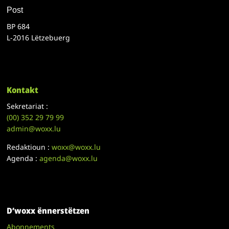
Post
BP 684
L-2016 Lëtzebuerg
Kontakt
Sekretariat :
(00)
352 29 79 99
admin@woxx.lu
Redaktioun :
woxx@woxx.lu
Agenda :
agenda@woxx.lu
D’woxx ënnerstëtzen
Abonnements