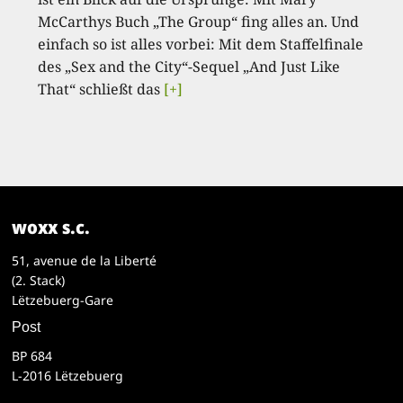
McCarthys Buch „The Group“ fing alles an. Und
einfach so ist alles vorbei: Mit dem Staffelfinale
des „Sex and the City“-Sequel „And Just Like
That“ schließt das
[+]
woxx s.c.
51, avenue de la Liberté
(2. Stack)
Lëtzebuerg-Gare
Post
BP 684
L-2016 Lëtzebuerg