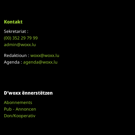
Kontakt
Sekretariat :
(00)
352 29 79 99
admin@woxx.lu
Redaktioun :
woxx@woxx.lu
Agenda :
agenda@woxx.lu
D’woxx ënnerstëtzen
Abonnements
Pub - Annoncen
Don/Kooperativ