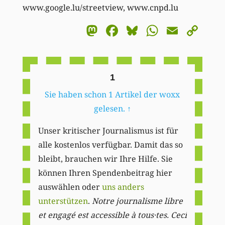
www.google.lu/streetview, www.cnpd.lu
Mastodon
Facebook
Bluesky
WhatsA
Email
Co
Li
1
Sie haben schon 1 Artikel der woxx
gelesen.
↑
Unser kritischer Journalismus ist für
alle kostenlos verfügbar. Damit das so
bleibt, brauchen wir Ihre Hilfe. Sie
können Ihren Spendenbeitrag hier
auswählen oder
uns anders
unterstützen
.
Notre journalisme libre
et engagé est accessible à tous·tes. Ceci