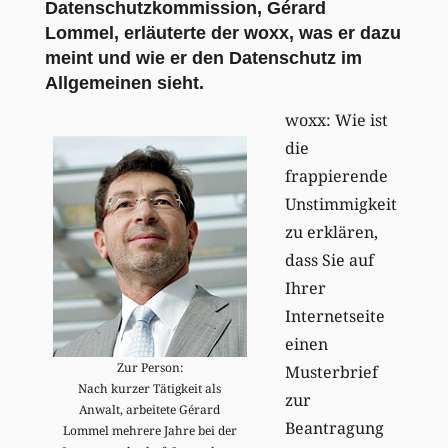
Datenschutzkommission, Gérard
Lommel, erläuterte der woxx, was er dazu
meint und wie er den Datenschutz im
Allgemeinen sieht.
woxx: Wie ist
die
frappierende
Unstimmigkeit
zu erklären,
dass Sie auf
Ihrer
Internetseite
einen
Zur Person:
Musterbrief
Nach kurzer Tätigkeit als
zur
Anwalt, arbeitete Gérard
Beantragung
Lommel mehrere Jahre bei der