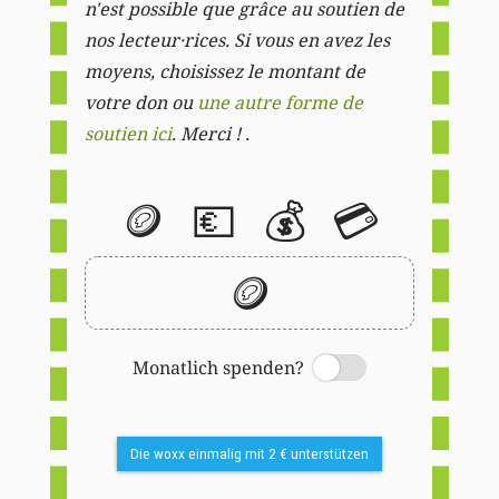
n'est possible que grâce au soutien de
nos lecteur·rices. Si vous en avez les
moyens, choisissez le montant de
votre don ou
une autre forme de
soutien ici
. Merci ! .
🪙
💶
💰
💳
🪙
Monatlich spenden?
Switch
Die woxx einmalig mit 2 € unterstützen