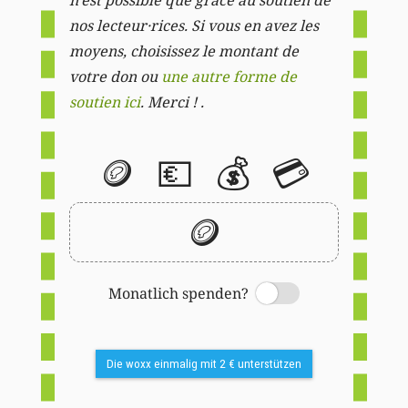
nos lecteur·rices. Si vous en avez les
moyens, choisissez le montant de
votre don ou
une autre forme de
soutien ici
. Merci ! .
🪙
💶
💰
💳
🪙
Monatlich spenden?
Switch
Die woxx einmalig mit 2 € unterstützen