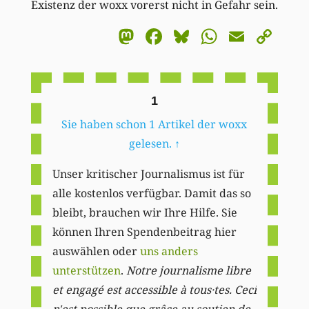
Existenz der woxx vorerst nicht in Gefahr sein.
Mastodon
Facebook
Bluesky
WhatsA
Email
Co
Li
1
Sie haben schon 1 Artikel der woxx
gelesen.
↑
Unser kritischer Journalismus ist für
alle kostenlos verfügbar. Damit das so
bleibt, brauchen wir Ihre Hilfe. Sie
können Ihren Spendenbeitrag hier
auswählen oder
uns anders
unterstützen
.
Notre journalisme libre
et engagé est accessible à tous·tes. Ceci
n'est possible que grâce au soutien de