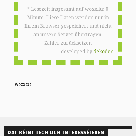
* Lesezeit insgesamt auf woxx.lu: 0
Minute. Diese Daten werden nur in
Ihrem Browser gespeichert und nicht
an unsere Server übertragen.
Zähler zurücksetzen
developed by
dekoder
WOXX939
DAT KÉINT IECH OCH INTERESSÉIEREN