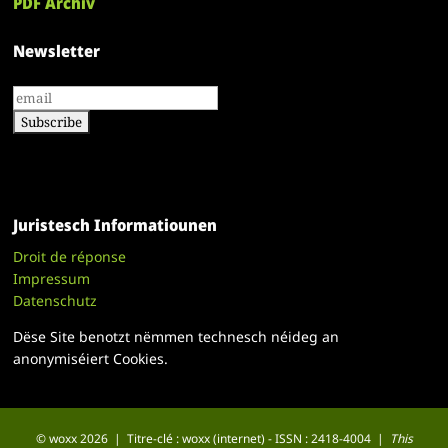
PDF Archiv
Newsletter
Juristesch Informatiounen
Droit de réponse
Impressum
Datenschutz
Dëse Site benotzt nëmmen technesch néideg an
anonymiséiert Cookies.
© woxx 2026 | Titre-clé : woxx (internet) - ISSN : 2418-4004 |
This