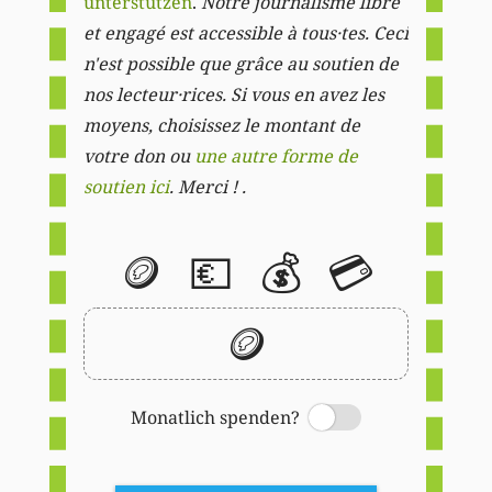
unterstützen
.
Notre journalisme libre
et engagé est accessible à tous·tes. Ceci
n'est possible que grâce au soutien de
nos lecteur·rices. Si vous en avez les
moyens, choisissez le montant de
votre don ou
une autre forme de
soutien ici
. Merci ! .
🪙
💶
💰
💳
🪙
Monatlich spenden?
Switch