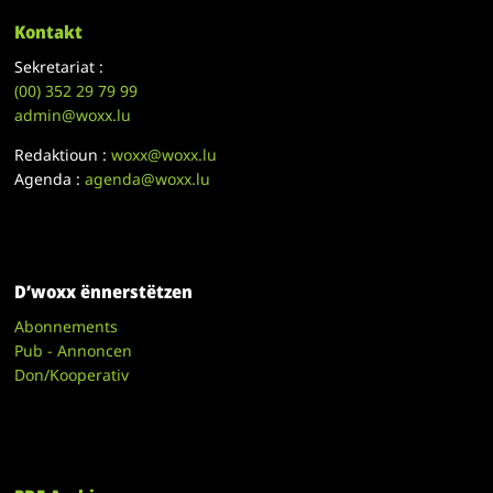
Kontakt
Sekretariat :
(00)
352 29 79 99
admin@woxx.lu
Redaktioun :
woxx@woxx.lu
Agenda :
agenda@woxx.lu
D’woxx ënnerstëtzen
Abonnements
Pub - Annoncen
Don/Kooperativ