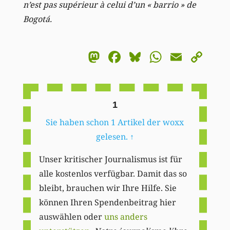
n’est pas supérieur à celui d’un « barrio » de
Bogotá.
Mastodon
Facebook
Bluesky
WhatsA
Email
Co
Li
1
Sie haben schon 1 Artikel der woxx
gelesen.
↑
Unser kritischer Journalismus ist für
alle kostenlos verfügbar. Damit das so
bleibt, brauchen wir Ihre Hilfe. Sie
können Ihren Spendenbeitrag hier
auswählen oder
uns anders