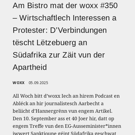
Am Bistro mat der woxx #350
– Wirtschaftlech Interessen a
Protester: D’Verbindungen
tëscht Lëtzebuerg an
Südafrika zur Zäit vun der
Apartheid
WOXX
05.09.2025
All Woch bitt d’woxx Iech an hirem Podcast en
Abléck an hir journalistesch Aarbecht a
beliicht d’Hannergrënn vun engem Artikel.
Den 10. September ass et 40 Joer hir, datt op
engem Treffe vun den EG-Ausseminister*innen
iwwert Sanktioune géint Südafrika geschwat