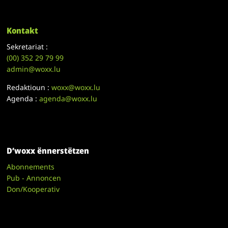
Kontakt
Sekretariat :
(00)
352 29 79 99
admin@woxx.lu
Redaktioun :
woxx@woxx.lu
Agenda :
agenda@woxx.lu
D’woxx ënnerstëtzen
Abonnements
Pub - Annoncen
Don/Kooperativ