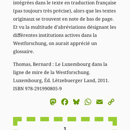
intégrées dans le texte en traduction française
(pas toujours très précise), alors que les textes
originaux se trouvent en note de bas de page.
Et vu la multitude d’abréviations désignant les
différentes institutions actives dans la
Westforschung, on aurait apprécié un
glossaire.
Thomas, Bernard : Le Luxembourg dans la
ligne de mire de la Westforschung.
Luxembourg, Éd. Lëtzebuerger Land, 2011.
ISBN 978-291990805-9
Mastodon
Facebook
Bluesky
WhatsA
Email
Co
Li
1