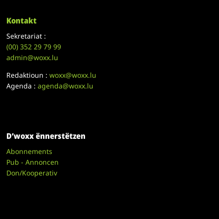
Kontakt
Sekretariat :
(00)
352 29 79 99
admin@woxx.lu
Redaktioun :
woxx@woxx.lu
Agenda :
agenda@woxx.lu
D’woxx ënnerstëtzen
Abonnements
Pub - Annoncen
Don/Kooperativ