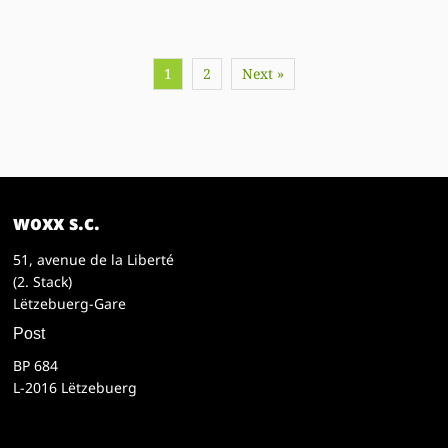
1
2
Next »
woxx s.c.
51, avenue de la Liberté
(2. Stack)
Lëtzebuerg-Gare
Post
BP 684
L-2016 Lëtzebuerg