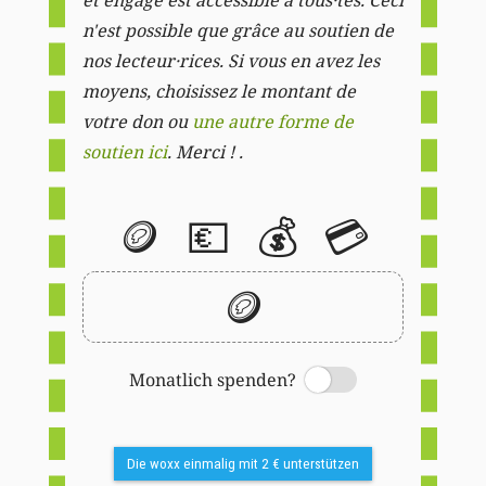
n'est possible que grâce au soutien de
nos lecteur·rices. Si vous en avez les
moyens, choisissez le montant de
votre don ou
une autre forme de
soutien ici
. Merci ! .
🪙
💶
💰
💳
🪙
Monatlich spenden?
Switch
Die woxx einmalig mit 2 € unterstützen