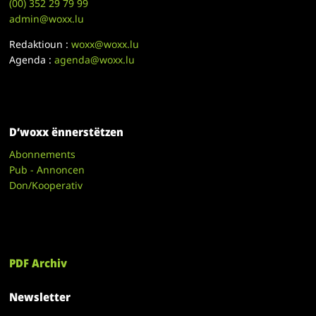
(00)
352 29 79 99
admin@woxx.lu
Redaktioun :
woxx@woxx.lu
Agenda :
agenda@woxx.lu
D’woxx ënnerstëtzen
Abonnements
Pub - Annoncen
Don/Kooperativ
PDF Archiv
Newsletter