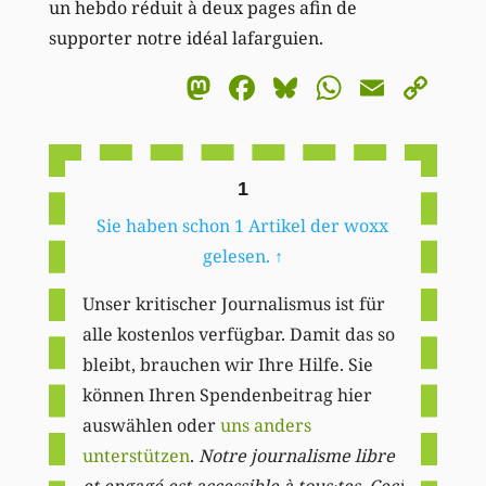
un hebdo réduit à deux pages afin de
supporter notre idéal lafarguien.
Mastodon
Facebook
Bluesky
WhatsA
Email
Co
Li
1
Sie haben schon 1 Artikel der woxx
gelesen.
↑
Unser kritischer Journalismus ist für
alle kostenlos verfügbar. Damit das so
bleibt, brauchen wir Ihre Hilfe. Sie
können Ihren Spendenbeitrag hier
auswählen oder
uns anders
unterstützen
.
Notre journalisme libre
et engagé est accessible à tous·tes. Ceci