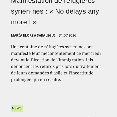
Manifestation de réfugié·es
syrien·nes : « No delays any
more ! »
MARÍA ELORZA SARALEGUI
31.07.2026
Une centaine de réfugié·es syrien·nes ont
manifesté leur mécontentement ce mercredi
devant la Direction de l’immigration. Iels
dénoncent les retards pris lors du traitement
de leurs demandes d’asile et l’incertitude
prolongée qui en résulte.
NEWS