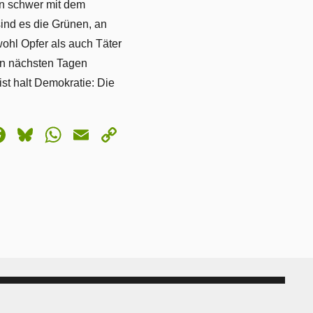
en schwer mit dem
ind es die Grünen, an
wohl Opfer als auch Täter
en nächsten Tagen
st halt Demokratie: Die
astodon
Facebook
Bluesky
WhatsApp
Email
Copy
Link