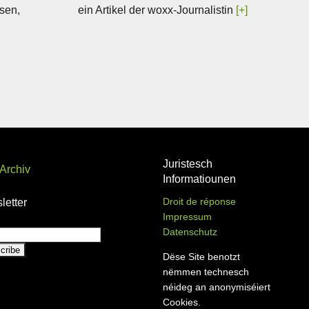
ssen,
ein Artikel der woxx-Journalistin
[+]
Juristesch
Archiv
Informatiounen
Droit de réponse
letter
Impressum
Datenschutz
Dëse Site benotzt
nëmmen technesch
néideg an anonymiséiert
Cookies.