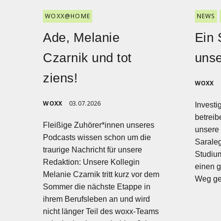
WOXX@HOME
NEWS
Ade, Melanie
Ein 
Czarnik und tot
uns
ziens!
WOXX
WOXX
03.07.2026
Investi
betreib
Fleißige Zuhörer*innen unseres
unsere 
Podcasts wissen schon um die
Sarale
traurige Nachricht für unsere
Studium
Redaktion: Unsere Kollegin
einen g
Melanie Czarnik tritt kurz vor dem
Weg ge
Sommer die nächste Etappe in
ihrem Berufsleben an und wird
nicht länger Teil des woxx-Teams