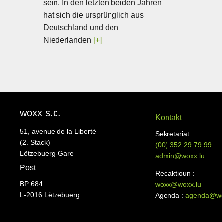
sein. In den letzten beiden Jahren
hat sich die ursprünglich aus
Deutschland und den
Niederlanden
[+]
woxx s.c.
Kontakt
51, avenue de la Liberté
Sekretariat :
(2. Stack)
(00)
352 29 79 99
Lëtzebuerg-Gare
admin@woxx.lu
Post
Redaktioun :
BP 684
woxx@woxx.lu
L-2016 Lëtzebuerg
Agenda :
agenda@wo