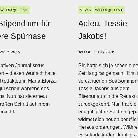
WOXX@HOME
NEWS
WOXX@HOME
Stipendium für
Adieu, Tessie
ere Spürnase
Jakobs!
28.05.2026
WOXX
03.04.2026
gativen Journalismus
Sie hatte sich ja schon ein
en – diesen Wunsch hatte
Zeit lang rar gemacht: Erst 
Redakteurin María Elorza
vergangenen Spätsommer 
gui schon während des
Tessie Jakobs aus dem
s. Nun hat sie erneut
Elternurlaub in die Redakti
roßen Schritt auf ihrem
zurückgekehrt. Nun hat sie
macht.
endgültig ihre Sachen gep
widmet sich neuen beruflic
Herausforderungen. Währe
es schade finden, künftig au