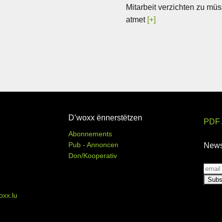
Mitarbeit verzichten zu mü
atmet
[+]
D’woxx ënnerstëtzen
PDF 
Abonnements
Pub - Annoncen
News
Don/Kooperativ
xx.lu