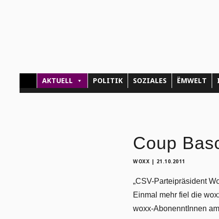
AKTUELL
POLITIK
SOZIALES
ËMWELT
Coup Bas
WOXX
|
21.10.2011
„CSV-Parteipräsident W
Einmal mehr fiel die wo
woxx-AbonenntInnen am Fr