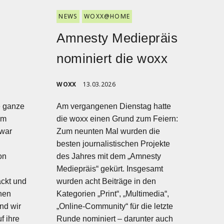
NEWS
WOXX@HOME
Amnesty Mediepräis
nominiert die woxx
WOXX
13.03.2026
e ganze
Am vergangenen Dienstag hatte
im
die woxx einen Grund zum Feiern:
war
Zum neunten Mal wurden die
besten journalistischen Projekte
on
des Jahres mit dem „Amnesty
Mediepräis“ gekürt. Insgesamt
ackt und
wurden acht Beiträge in den
hen
Kategorien „Print“, „Multimedia“,
nd wir
„Online-Community“ für die letzte
f ihre
Runde nominiert – darunter auch