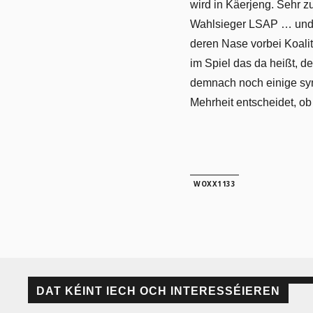
wird in Käerjeng. Sehr z
Wahlsieger LSAP … und w
deren Nase vorbei Koalit
im Spiel das da heißt, 
demnach noch einige symb
Mehrheit entscheidet, ob
WOXX1133
DAT KÉINT IECH OCH INTERESSÉIEREN