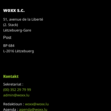
woxx s.c.
51, avenue de la Liberté
(2. Stack)
Lëtzebuerg-Gare
Post
BP 684
L-2016 Lëtzebuerg
Kontakt
Sekretariat :
(00)
352 29 79 99
admin@woxx.lu
Redaktioun :
woxx@woxx.lu
Agenda :
agenda@woxx.lu