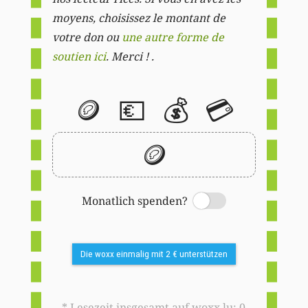
moyens, choisissez le montant de
votre don ou
une autre forme de
soutien ici
. Merci ! .
🪙
💶
💰
💳
🪙
Monatlich spenden?
Switch
Die woxx einmalig mit 2 € unterstützen
* Lesezeit insgesamt auf woxx.lu: 0