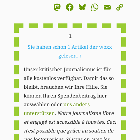
Mastodon
Facebook
Bluesky
WhatsA
Email
Co
Li
1
Sie haben schon 1 Artikel der woxx
gelesen.
↑
Unser kritischer Journalismus ist für
alle kostenlos verfügbar. Damit das so
bleibt, brauchen wir Ihre Hilfe. Sie
können Ihren Spendenbeitrag hier
auswählen oder
uns anders
unterstützen
.
Notre journalisme libre
et engagé est accessible à tous·tes. Ceci
n'est possible que grâce au soutien de
nos lecteur·rices. Si vous en avez les