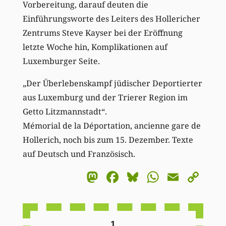
Vorbereitung, darauf deuten die
Einführungsworte des Leiters des Hollericher
Zentrums Steve Kayser bei der Eröffnung
letzte Woche hin, Komplikationen auf
Luxemburger Seite.
„Der Überlebenskampf jüdischer Deportierter
aus Luxemburg und der Trierer Region im
Getto Litzmannstadt“.
Mémorial de la Déportation, ancienne gare de
Hollerich, noch bis zum 15. Dezember. Texte
auf Deutsch und Französisch.
Mastodon
Facebook
Bluesky
WhatsA
Email
Co
Li
1