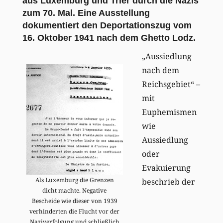
aus Luxemburg und Trier durch die Nazis
zum 70. Mal. Eine Ausstellung
dokumentiert den Deportationszug vom
16. Oktober 1941 nach dem Ghetto Lodz.
„Aussiedlung
nach dem
Reichsgebiet“ –
mit
Euphemismen
wie
Aussiedlung
oder
Evakuierung
Als Luxemburg die Grenzen
beschrieb der
dicht machte. Negative
Bescheide wie dieser von 1939
verhinderten die Flucht vor der
Naziverfolgung und schließlich