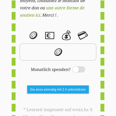
moyens, choisissez le montant de
votre don ou
une autre forme de
soutien ici
. Merci ! .
🪙
💶
💰
💳
🪙
Monatlich spenden?
Switch
Die woxx einmalig mit 2 € unterstützen
* Lesezeit insgesamt auf woxx.lu: 0