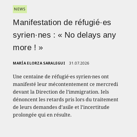
NEWS
Manifestation de réfugié·es
syrien·nes : « No delays any
more ! »
MARÍA ELORZA SARALEGUI
31.07.2026
Une centaine de réfugié·es syrien·nes ont
manifesté leur mécontentement ce mercredi
devant la Direction de l’immigration. Iels
dénoncent les retards pris lors du traitement
de leurs demandes d’asile et l’incertitude
prolongée qui en résulte.