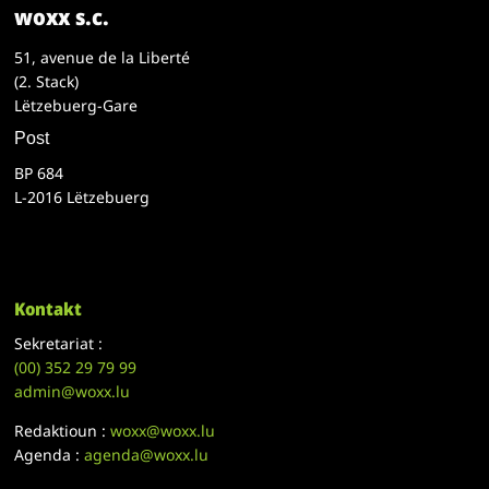
woxx s.c.
51, avenue de la Liberté
(2. Stack)
Lëtzebuerg-Gare
Post
BP 684
L-2016 Lëtzebuerg
Kontakt
Sekretariat :
(00)
352 29 79 99
admin@woxx.lu
Redaktioun :
woxx@woxx.lu
Agenda :
agenda@woxx.lu