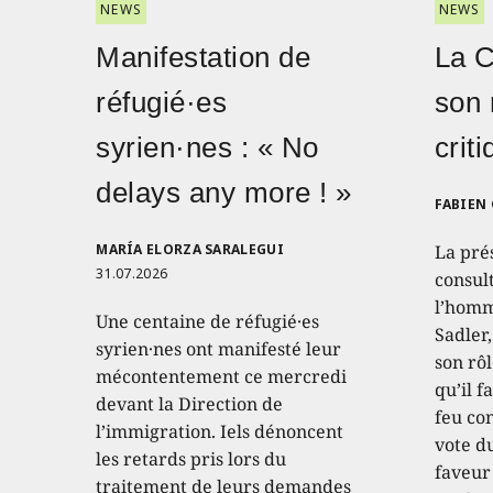
NEWS
NEWS
Manifestation de
La 
réfugié·es
son 
syrien·nes : « No
crit
delays any more ! »
FABIEN
MARÍA ELORZA SARALEGUI
La pré
31.07.2026
consult
l’homm
Une centaine de réfugié·es
Sadler
syrien·nes ont manifesté leur
son rôl
mécontentement ce mercredi
qu’il f
devant la Direction de
feu con
l’immigration. Iels dénoncent
vote d
les retards pris lors du
faveur
traitement de leurs demandes