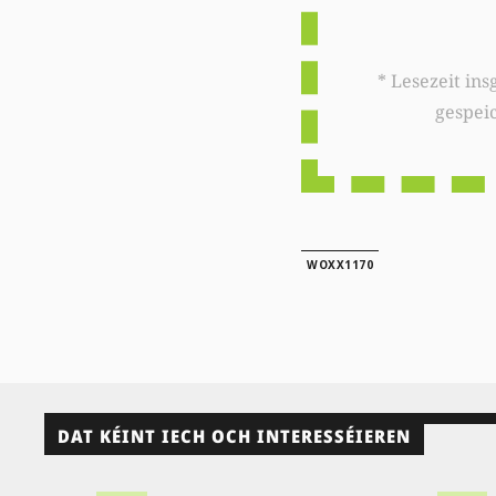
* Lesezeit insgesamt auf woxx.lu: 
gespei
WOXX1170
DAT KÉINT IECH OCH INTERESSÉIEREN