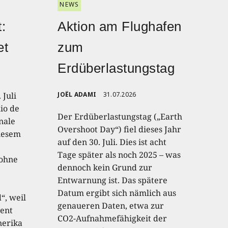
NEWS
:
Aktion am Flughafen
et
zum
Erdüberlastungstag
 Juli
JOËL ADAMI
31.07.2026
io de
Der Erdüberlastungstag („Earth
onale
Overshoot Day“) fiel dieses Jahr
diesem
auf den 30. Juli. Dies ist acht
Tage später als noch 2025 – was
 ohne
dennoch kein Grund zur
Entwarnung ist. Das spätere
Datum ergibt sich nämlich aus
“, weil
genaueren Daten, etwa zur
ent
CO2-Aufnahmefähigkeit der
nerika