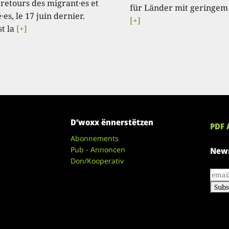
 retours des migrant·es et
für Länder mit geringem
·es, le 17 juin dernier.
[+]
st la
[+]
D’woxx ënnerstëtzen
PDF 
Abonnements
Pub - Annoncen
News
Don/Kooperativ