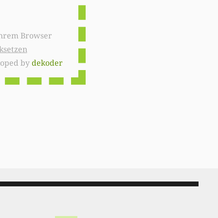
ksetzen
loped by
dekoder