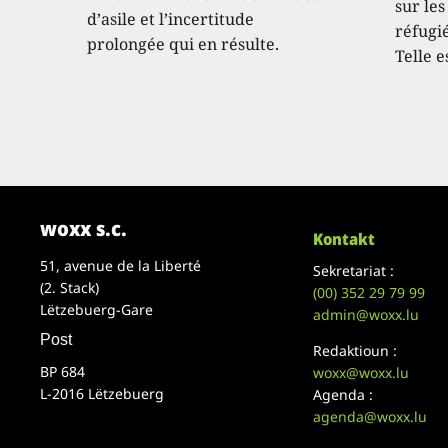
sur les
d’asile et l’incertitude
réfugié
prolongée qui en résulte.
Telle e
woxx s.c.
Kontakt
51, avenue de la Liberté
Sekretariat :
(2. Stack)
(00)
352 29 79 99
Lëtzebuerg-Gare
admin@woxx.lu
Post
Redaktioun :
BP 684
woxx@woxx.lu
L-2016 Lëtzebuerg
Agenda :
agenda@woxx.lu