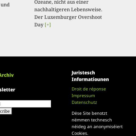
Ozeane, nicht aus einer
 und
nachhaltigeren Lebensweise.
Der Luxemburger Overshoot
Day
[+]
Juristesch
Archiv
Informatiounen
Droit de réponse
letter
Impressum
Datenschutz
Dëse Site benotzt
nëmmen technesch
néideg an anonymiséiert
Cookies.