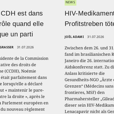
NEWS
CCDH est dans
HIV-Medikament
rôle quand elle
Profitstreben töt
ique un parti
JOËL ADAMI
31.07.2026
 GRASSER
31.07.2026
Zwischen dem 26. und 31.
fand im brasilianischen R
sidente de la Commission
Janeiro die 26. internati
ative des droits de
Aidskonferenz statt. Zu 
e (CCDH), Noémie
Anlass kritisierte die
, était parfaitement dans
Gesundheits-NGO „Ärzte
e lorsqu’elle a déclaré
Grenzen“ (Médecins sans
aut « maintenir le pare-
frontieres, MSF) den
tre la droite », après le
Pharmahersteller „Gilead
u Parlement européen en
dieser sein HIV-Medikam
 du nouveau règlement
Lenacapavir nicht als Ge