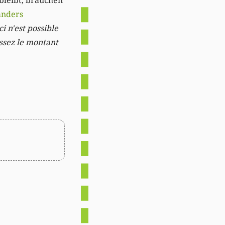
 bleibt, brauchen
anders
i n'est possible
issez le montant