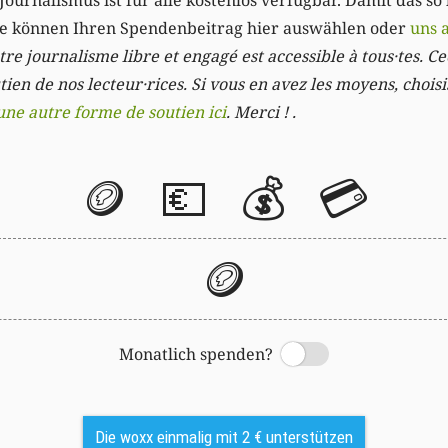
Journalismus ist für alle kostenlos verfügbar. Damit das so
Sie können Ihren Spendenbeitrag hier auswählen oder
uns 
re journalisme libre et engagé est accessible à tous·tes. Cec
ien de nos lecteur·rices. Si vous en avez les moyens, chois
une autre forme de soutien ici
. Merci ! .
🪙
💶
💰
💳
🪙
Monatlich spenden?
Switch
Die woxx einmalig mit 2 € unterstützen