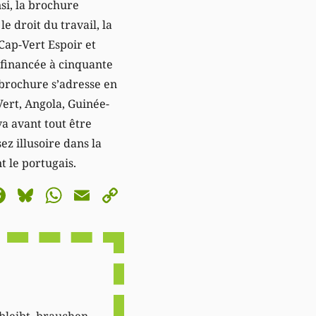
nsi, la brochure
e droit du travail, la
 Cap-Vert Espoir et
financée à cinquante
 brochure s’adresse en
Vert, Angola, Guinée-
va avant tout être
ez illusoire dans la
 le portugais.
astodon
Facebook
Bluesky
WhatsApp
Email
Copy
Link