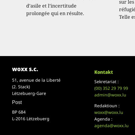
sur les
d’asile et l’incertitude
réfugié
prolongée qui en résulte.
Telle e
woxx s.c.
Kontakt
51, avenue de la Liberté
Sekretariat :
(2. Stack)
(00)
352 29 79 99
Lëtzebuerg-Gare
admin@woxx.lu
Post
Redaktioun :
BP 684
woxx@woxx.lu
L-2016 Lëtzebuerg
Agenda :
agenda@woxx.lu