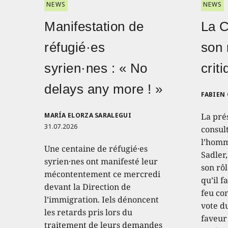
NEWS
NEWS
Manifestation de
La 
réfugié·es
son 
syrien·nes : « No
crit
delays any more ! »
FABIEN
MARÍA ELORZA SARALEGUI
La pré
31.07.2026
consult
l’homm
Une centaine de réfugié·es
Sadler
syrien·nes ont manifesté leur
son rôl
mécontentement ce mercredi
qu’il f
devant la Direction de
feu con
l’immigration. Iels dénoncent
vote d
les retards pris lors du
faveur
traitement de leurs demandes