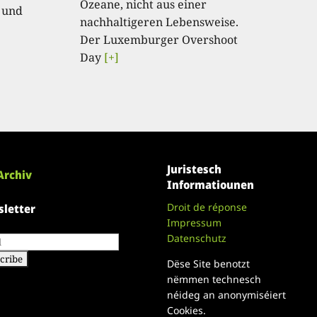
Ozeane, nicht aus einer
 und
nachhaltigeren Lebensweise.
Der Luxemburger Overshoot
Day
[+]
Juristesch
Archiv
Informatiounen
Droit de réponse
letter
Impressum
Datenschutz
Dëse Site benotzt
nëmmen technesch
néideg an anonymiséiert
Cookies.