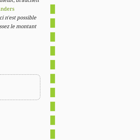
 bleibt, brauchen
anders
i n'est possible
issez le montant