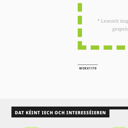
* Lesezeit insgesamt auf woxx.lu: 
gespei
WOXX1170
DAT KÉINT IECH OCH INTERESSÉIEREN