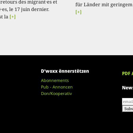
 retours des migrant·es et
für Länder mit geringem
·es, le 17 juin dernier.
[+]
st la
[+]
D’woxx ënnerstëtzen
PDF 
Abonnements
Pub - Annoncen
News
Don/Kooperativ