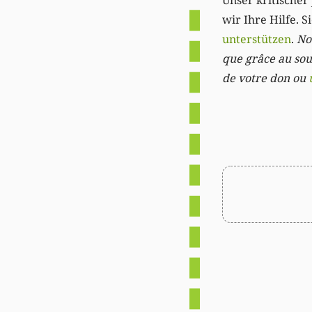
Unser kritischer 
wir Ihre Hilfe. 
unterstützen
.
Not
que grâce au sout
de votre don ou