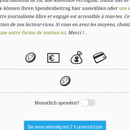
Journalismus ist für alle kostenlos verfügbar. Damit das so
Sie können Ihren Spendenbeitrag hier auswählen oder
uns 
re journalisme libre et engagé est accessible à tous·tes. Cec
ien de nos lecteur·rices. Si vous en avez les moyens, chois
une autre forme de soutien ici
. Merci ! .
🪙
💶
💰
💳
🪙
Monatlich spenden?
Switch
Die woxx einmalig mit 2 € unterstützen