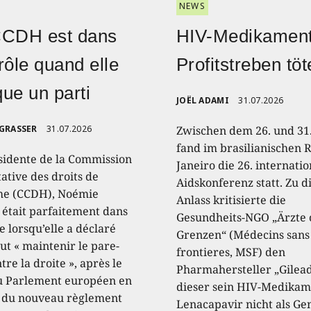
NEWS
CCDH est dans
HIV-Medikament
rôle quand elle
Profitstreben töt
ique un parti
JOËL ADAMI
31.07.2026
 GRASSER
31.07.2026
Zwischen dem 26. und 31.
fand im brasilianischen R
sidente de la Commission
Janeiro die 26. internati
ative des droits de
Aidskonferenz statt. Zu 
e (CCDH), Noémie
Anlass kritisierte die
, était parfaitement dans
Gesundheits-NGO „Ärzte
e lorsqu’elle a déclaré
Grenzen“ (Médecins sans
aut « maintenir le pare-
frontieres, MSF) den
tre la droite », après le
Pharmahersteller „Gilead
u Parlement européen en
dieser sein HIV-Medikam
 du nouveau règlement
Lenacapavir nicht als Ge