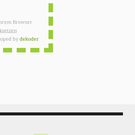
ksetzen
loped by
dekoder