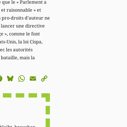
que le « Parlement a
et raisonnable » et
 pro-droits d’auteur ne
 lancer une directive
ge », comme le font
-Unis, la loi Cispa,
c les autorités
bataille, mais la
astodon
Facebook
Bluesky
WhatsApp
Email
Copy
Link