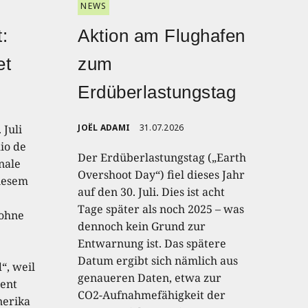
NEWS
:
Aktion am Flughafen
et
zum
Erdüberlastungstag
 Juli
JOËL ADAMI
31.07.2026
io de
Der Erdüberlastungstag („Earth
onale
Overshoot Day“) fiel dieses Jahr
diesem
auf den 30. Juli. Dies ist acht
Tage später als noch 2025 – was
 ohne
dennoch kein Grund zur
Entwarnung ist. Das spätere
Datum ergibt sich nämlich aus
“, weil
genaueren Daten, etwa zur
ent
CO2-Aufnahmefähigkeit der
nerika